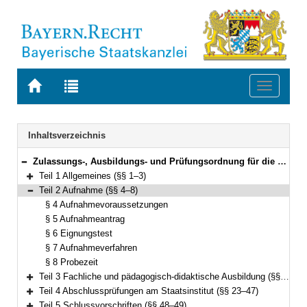
Zur
Zur
Toggle
Startseite
Trefferliste
navigati
von
der
BAYERN.RECHT
letzten
Navigation
Inhaltsverzeichnis
Suche
Zulassungs-, Ausbildungs- und Prüfungsordnung für die Erste Lehramtsprüfung von Fachlehrkräften (ZAPO-F I) Vom 16. August 2022 (GVBl. S. 553) BayRS 2038-3-4-8-7-K (§§ 1–49)
Bereich reduzieren
Teil 1 Allgemeines (§§ 1–3)
Bereich erweitern
Teil 2 Aufnahme (§§ 4–8)
Bereich reduzieren
§ 4 Aufnahmevoraussetzungen
§ 5 Aufnahmeantrag
§ 6 Eignungstest
§ 7 Aufnahmeverfahren
§ 8 Probezeit
Teil 3 Fachliche und pädagogisch-didaktische Ausbildung (§§ 9–22)
Bereich erweitern
Teil 4 Abschlussprüfungen am Staatsinstitut (§§ 23–47)
Bereich erweitern
Teil 5 Schlussvorschriften (§§ 48–49)