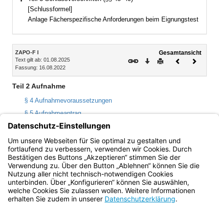
Bereich erweitern
[Schlussformel]
Anlage Fächerspezifische Anforderungen beim Eignungstest
Inhalt
ZAPO-F I
Gesamtansicht
Text gilt ab: 01.08.2025
Download
Drucken
Vorheriges
Nächste
Fassung: 16.08.2022
Dokument
Dokume
Teil 2 Aufnahme
§ 4 Aufnahmevoraussetzungen
§ 5 Aufnahmeantrag
§ 6 Eignungstest
§ 7 Aufnahmeverfahren
§ 8 Probezeit
Bayern.de
BayernPortal
Datenschutz