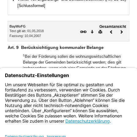
Bereich erweitern
[Schlussformel]
Inhalt
BayWoFG
Gesamtansicht
Text gilt ab: 01.05.2018
Download
Drucken
Vorheriges
Nächste
Fassung: 10.04.2007
Dokument
Dokume
Art. 9
Berücksichtigung kommunaler Belange
1
Bei der Förderung sollen die wohnungswirtschaftlichen
Belange der Gemeinden berücksichtigt werden; dies gilt
insbesondere, wenn sich eine Gemeinde an der Förderung
2
beteiligt.
Die zuständige Stelle kann bei der Förderung ein
von einer Gemeinde beschlossenes Konzept zur sozialen
3
Wohnraumversorgung zugrunde legen.
Sätze 1 und 2
gelten auch für Gemeindeverbände.
Bayern.de
BayernPortal
Datenschutz
Impressum