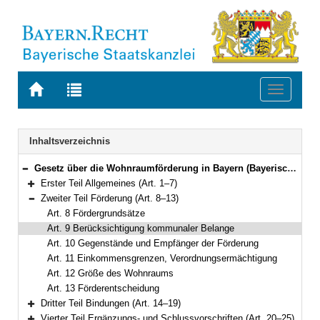
Zur
Zur
Toggle
Startseite
Trefferliste
navigati
von
der
BAYERN.RECHT
letzten
Navigation
Inhaltsverzeichnis
Suche
Gesetz über die Wohnraumförderung in Bayern (Bayerisches Wohnraumförderungsgesetz – BayWoFG) Vom 10. April 2007 (GVBl. S. 260) BayRS 2330-2-B (Art. 1–25)
Bereich reduzieren
Erster Teil Allgemeines (Art. 1–7)
Bereich erweitern
Zweiter Teil Förderung (Art. 8–13)
Bereich reduzieren
Art. 8 Fördergrundsätze
Art. 9 Berücksichtigung kommunaler Belange
Art. 10 Gegenstände und Empfänger der Förderung
Art. 11 Einkommensgrenzen, Verordnungsermächtigung
Art. 12 Größe des Wohnraums
Art. 13 Förderentscheidung
Dritter Teil Bindungen (Art. 14–19)
Bereich erweitern
Vierter Teil Ergänzungs- und Schlussvorschriften (Art. 20–25)