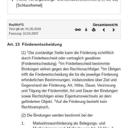
Bereich erweitern
[Schlussformel]
Inhalt
BayWoFG
Gesamtansicht
Text gilt ab: 01.05.2018
Download
Drucken
Vorheriges
Nächste
Fassung: 10.04.2007
Dokument
Dokume
Art. 13
Förderentscheidung
1
(1)
Die zuständige Stelle kann die Förderung schriftlich
durch Förderbescheid oder vertraglich gewähren
2
(Förderentscheidung).
Im Förderbescheid bestimmte
3
Bindungen wirken gegen den Rechtsnachfolger.
Im Übrigen
trifft die Förderentscheidung die für die jeweilige Förderung
erforderlichen Bestimmungen, insbesondere über Ziel und
Gegenstand der Förderung, Art, Höhe, Dauer, Verzinsung
und Tilgung der Fördermittel, Art und Dauer der Bindungen
sowie Rechtsfolgen eines Eigentumswechsels an dem
4
geförderten Objekt.
Auf die Förderung besteht kein
Rechtsanspruch.
(2) Die Bindungen werden bestimmt bei der
1.
Mietwohnraumförderung als Belegungs- und