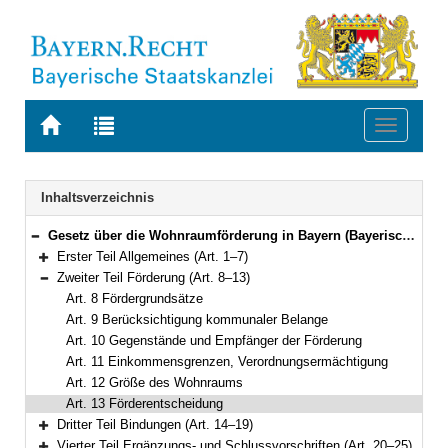
Zur
Zur
Toggle
Startseite
Trefferliste
navigati
von
der
BAYERN.RECHT
letzten
Navigation
Inhaltsverzeichnis
Suche
Gesetz über die Wohnraumförderung in Bayern (Bayerisches Wohnraumförderungsgesetz – BayWoFG) Vom 10. April 2007 (GVBl. S. 260) BayRS 2330-2-B (Art. 1–25)
Bereich reduzieren
Erster Teil Allgemeines (Art. 1–7)
Bereich erweitern
Zweiter Teil Förderung (Art. 8–13)
Bereich reduzieren
Art. 8 Fördergrundsätze
Art. 9 Berücksichtigung kommunaler Belange
Art. 10 Gegenstände und Empfänger der Förderung
Art. 11 Einkommensgrenzen, Verordnungsermächtigung
Art. 12 Größe des Wohnraums
Art. 13 Förderentscheidung
Dritter Teil Bindungen (Art. 14–19)
Bereich erweitern
Vierter Teil Ergänzungs- und Schlussvorschriften (Art. 20–25)