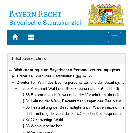
Zur
Zur
Toggle
Startseite
Trefferliste
navigati
von
der
BAYERN.RECHT
letzten
Navigation
Inhaltsverzeichnis
Suche
Wahlordnung zum Bayerischen Personalvertretungsgesetz (WO-BayPVG) Vom 12. Dezember 1995 (GVBl. S. 868) BayRS 2035-2-F (§§ 1–57)
Bereich reduzieren
Erster Teil Wahl des Personalrats (§§ 1–32)
Bereich erweitern
Zweiter Teil Wahl des Bezirkspersonalrats und der Bezirksjugend- und Auszubildendenvertretung (§§ 33–45)
Bereich reduzieren
Erster Abschnitt Wahl des Bezirkspersonalrats (§§ 33–43)
Bereich reduzieren
§ 33 Entsprechende Anwendung der Vorschriften über die Wahl des Personalrats
§ 34 Leitung der Wahl, Bekanntmachungen des Bezirkswahlvorstands
§ 35 Feststellung der Beschäftigtenzahl, Wählerverzeichnis
§ 36 Ermittlung der Zahl der zu wählenden Bezirkspersonalratsmitglieder, Verteilung der Sitze auf die Gruppen
§ 37 Gleichzeitige Wahl
§ 38 Wahlausschreiben
§ 39 (aufgehoben)