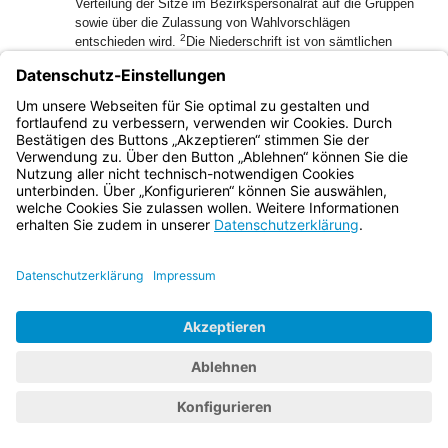
Verteilung der Sitze im Bezirkspersonalrat auf die Gruppen
sowie über die Zulassung von Wahlvorschlägen
2
entschieden wird.
Die Niederschrift ist von sämtlichen
Mitgliedern des Bezirkswahlvorstands zu unterzeichnen.
(2) Die Niederschrift über die Sitzungen, in denen über
Einsprüche gegen das Wählerverzeichnis entschieden wird,
fertigt der örtliche Wahlvorstand.
Bayern.de
BayernPortal
Datenschutz
Impressum
Barrierefreiheit
Hilfe
Kontakt
Kontrastwechsel
Schriftgröße