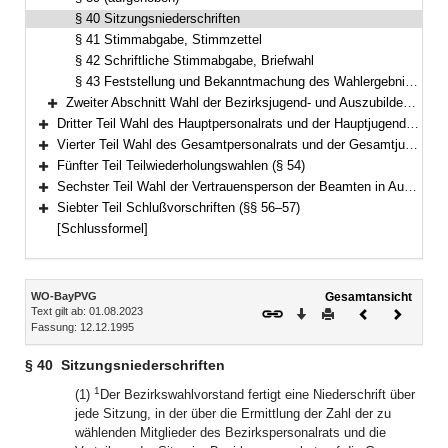
§ 40 Sitzungsniederschriften
§ 41 Stimmabgabe, Stimmzettel
§ 42 Schriftliche Stimmabgabe, Briefwahl
§ 43 Feststellung und Bekanntmachung des Wahlergebnisses
Zweiter Abschnitt Wahl der Bezirksjugend- und Auszubildendenvertretung (§§ 44–45)
Bereich erweitern
Dritter Teil Wahl des Hauptpersonalrats und der Hauptjugend- und Auszubildendenvertretung (§§ 46–52)
Bereich erweitern
Vierter Teil Wahl des Gesamtpersonalrats und der Gesamtjugend- und Auszubildendenvertretung (§ 53)
Bereich erweitern
Fünfter Teil Teilwiederholungswahlen (§ 54)
Bereich erweitern
Sechster Teil Wahl der Vertrauensperson der Beamten in Ausbildung und der nicht zum Stammpersonal gehörenden Beamten der Einsatzstufen bei der Bayerischen Bereitschaftspolizei (§ 55)
Bereich erweitern
Siebter Teil Schlußvorschriften (§§ 56–57)
Bereich erweitern
[Schlussformel]
Inhalt
WO-BayPVG
Gesamtansicht
Text gilt ab: 01.08.2023
Download
Drucken
Vorheriges
Nächste
Fassung: 12.12.1995
Dokument
Dokume
§ 40
Sitzungsniederschriften
1
(1)
Der Bezirkswahlvorstand fertigt eine Niederschrift über
jede Sitzung, in der über die Ermittlung der Zahl der zu
wählenden Mitglieder des Bezirkspersonalrats und die