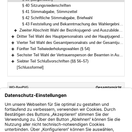
§ 40 Sitzungsniederschriften
§ 41 Stimmabgabe, Stimmzettel
§ 42 Schriftliche Stimmabgabe, Briefwahl
§ 43 Feststellung und Bekanntmachung des Wahlergebnisses
Zweiter Abschnitt Wahl der Bezirksjugend- und Auszubildendenvertretung (§§ 44–45)
Bereich erweitern
Dritter Teil Wahl des Hauptpersonalrats und der Hauptjugend- und Auszubildendenvertretung (§§ 46–52)
Bereich erweitern
Vierter Teil Wahl des Gesamtpersonalrats und der Gesamtjugend- und Auszubildendenvertretung (§ 53)
Bereich erweitern
Fünfter Teil Teilwiederholungswahlen (§ 54)
Bereich erweitern
Sechster Teil Wahl der Vertrauensperson der Beamten in Ausbildung und der nicht zum Stammpersonal gehörenden Beamten der Einsatzstufen bei der Bayerischen Bereitschaftspolizei (§ 55)
Bereich erweitern
Siebter Teil Schlußvorschriften (§§ 56–57)
Bereich erweitern
[Schlussformel]
Inhalt
WO-BayPVG
Gesamtansicht
Text gilt ab: 01.08.2023
Download
Drucken
Vorheriges
Nächste
Fassung: 12.12.1995
Dokument
Dokume
§ 39
(aufgehoben)
Bayern.de