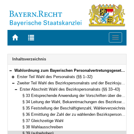
Zur
Zur
Toggle
Startseite
Trefferliste
navigati
von
der
BAYERN.RECHT
letzten
Navigation
Inhaltsverzeichnis
Suche
Wahlordnung zum Bayerischen Personalvertretungsgesetz (WO-BayPVG) Vom 12. Dezember 1995 (GVBl. S. 868) BayRS 2035-2-F (§§ 1–57)
Bereich reduzieren
Erster Teil Wahl des Personalrats (§§ 1–32)
Bereich erweitern
Zweiter Teil Wahl des Bezirkspersonalrats und der Bezirksjugend- und Auszubildendenvertretung (§§ 33–45)
Bereich reduzieren
Erster Abschnitt Wahl des Bezirkspersonalrats (§§ 33–43)
Bereich reduzieren
§ 33 Entsprechende Anwendung der Vorschriften über die Wahl des Personalrats
§ 34 Leitung der Wahl, Bekanntmachungen des Bezirkswahlvorstands
§ 35 Feststellung der Beschäftigtenzahl, Wählerverzeichnis
§ 36 Ermittlung der Zahl der zu wählenden Bezirkspersonalratsmitglieder, Verteilung der Sitze auf die Gruppen
§ 37 Gleichzeitige Wahl
§ 38 Wahlausschreiben
§ 39 (aufgehoben)