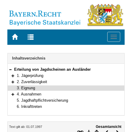
Zur
Zur
Toggle
Startseite
Trefferliste
navigati
von
der
BAYERN.RECHT
letzten
Navigation
Inhaltsverzeichnis
Suche
Erteilung von Jagdscheinen an Ausländer
Bereich reduzieren
1. Jägerprüfung
Bereich erweitern
2. Zuverlässigkeit
Bereich erweitern
3. Eignung
4. Ausnahmen
Bereich erweitern
5. Jagdhaftpflichtversicherung
6. Inkrafttreten
Inhalt
Gesamtansicht
Text gilt ab: 01.07.1997
Download
Drucken
Vorheriges
Nächste