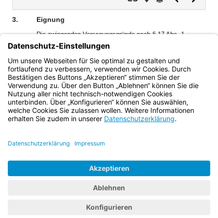
Dokument
Dokume
3.
Eignung
Die zwingenden Versagungsgründe nach § 17 Abs. 1
BJagdG sind zu beachten. Es besteht auch die Möglichkeit,
einen Ausländerjagdschein aus fakultativen Gründen nach
§ 17 Abs. 2 BJagdG, insbesondere § 17 Abs. 2 Nrn. 1 und 2
BJagdG, nach pflichtgemäßem Ermessen zu versagen.
Bayern.de
BayernPortal
Datenschutz
Impressum
Barrierefreiheit
Hilfe
Kontakt
Kontrastwechsel
Schriftgröße