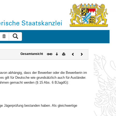
Suche ausführen
Suche zurücksetzen
Download
Drucken
Vorheriges
Nächstes
Gesamtansicht
Dokument
Dokument
davon abhängig, dass der Bewerber oder die Bewerberin im
 gilt für Deutsche wie grundsätzlich auch für Ausländer.
nahmen gemacht werden (§ 15 Abs. 6 BJagdG):
ge Jägerprüfung bestanden haben. Als gleichwertige