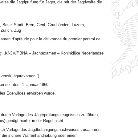
e die Jagdprüfung für Jäger, die mit der Jagdwaffe die
, Basel-Stadt, Bern, Genf, Graubünden, Luzern,
 Zürich, Zug
men d‘aptitude pour la délivrance du premier persmi de
ung: „KNJV/PBNA – Jachtexamen – Koninklijke Nederlandse
Svensk jägarexamen “)
ei seit dem 1. Januar 1960
 des Edelwildes erworben wurde.
h durch Vorlage des Jägerprüfungszeugnisses zu führen;
) genügt hierfür in der Regel nicht.
durch Vorlage des Jagdbefähigungsnachweises zusammen
r die sichere Waffenhandhabung oder einem