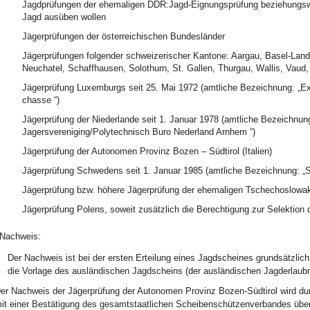
Jagdprüfungen der ehemaligen DDR:Jagd-Eignungsprüfung beziehungsweis
Jagd ausüben wollen
Jägerprüfungen der österreichischen Bundesländer
Jägerprüfungen folgender schweizerischer Kantone: Aargau, Basel-Land
Neuchatel, Schaffhausen, Solothurn, St. Gallen, Thurgau, Wallis, Vaud,
Jägerprüfung Luxemburgs seit 25. Mai 1972 (amtliche Bezeichnung: „Exa
chasse “)
Jägerprüfung der Niederlande seit 1. Januar 1978 (amtliche Bezeichn
Jagersvereniging/Polytechnisch Buro Nederland Arnhem “)
Jägerprüfung der Autonomen Provinz Bozen – Südtirol (Italien)
Jägerprüfung Schwedens seit 1. Januar 1985 (amtliche Bezeichnung: „
Jägerprüfung bzw. höhere Jägerprüfung der ehemaligen Tschechoslowak
Jägerprüfung Polens, soweit zusätzlich die Berechtigung zur Selektion
Nachweis:
Der Nachweis ist bei der ersten Erteilung eines Jagdscheines grundsätzlic
die Vorlage des ausländischen Jagdscheins (der ausländischen Jagderlaubnis
er Nachweis der Jägerprüfung der Autonomen Provinz Bozen-Südtirol wird 
it einer Bestätigung des gesamtstaatlichen Scheibenschützenverbandes übe