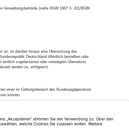
ren Verwaltungsbehörde (siehe RGBl 1907 S. 411/BGBl
 ist, ist darüber hinaus eine Übersetzung des
undesrepublik Deutschland öffentlich bestellten oder
d amtlich zugelassenen oder vereidigten Übersetzer,
siert worden ist, erfolgreich.
ehen einer im Geltungsbereich des Bundesjagdgesetzes
eisen können.
 die ausländische Jagderlaubnis nicht in deutscher Sprache
Impressum