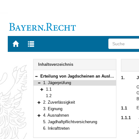
Zur
Zur
Startseite
Trefferliste
von
der
Navigation
BAYERN.RECHT
letzten
Inhalt
Inhaltsverzeichnis
Suche
Erteilung von Jagdscheinen an Ausländer
1.
J
Bereich reduzieren
1. Jägerprüfung
Bereich reduzieren
G
1.1
G
Bereich erweitern
1.2
B
2. Zuverlässigkeit
Bereich erweitern
1.1
E
3. Eignung
4. Ausnahmen
1.1.1
Bereich erweitern
5. Jagdhaftpflichtversicherung
6. Inkrafttreten
J