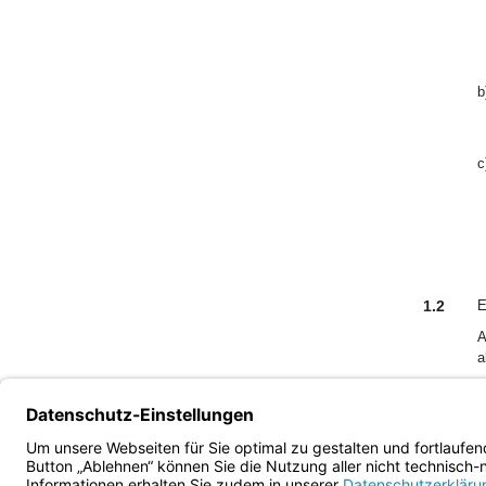
b
c
1.2
E
A
a
H
a
Bayern.de