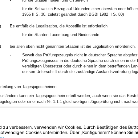
-
für die Staaten Italien und Österreich
-
für die Schweizin Bezug auf Urkunden einer obersten oder höhe
1956 II S. 30, zuletzt geändert durch BGBl 1982 II S. 80)
)
Es entfällt die Legalisation, die Apostille ist erforderlich
-
für die Staaten Luxemburg und Niederlande
)
bei allen oben nicht genannten Staaten ist die Legalisation erforderlich.
-
Soweit das Prüfungszeugnis nicht in deutscher Sprache abgefasst
Prüfungszeugnisses in die deutsche Sprache durch einen in der B
vereidigten Übersetzer oder durch einen in dem betreffenden Lan
dessen Unterschrift durch die zuständige Auslandsvertretung legali
rteilung von Tagesjagdscheinen
usländern kann ein Tagesjagdschein erteilt werden, auch wenn sie das Best
bgelegten oder einer nach Nr. 1.1.1 gleichwertigen Jägerprüfung nicht nachw
ierfür genügt die Vorlage einer gültigen ausländischen Jagderlaubnis. Soweit
bgefasst ist, wird auf Art. 23 Abs. 2 BayVwVfG hingewiesen.
BayernPortal
Datenschutz