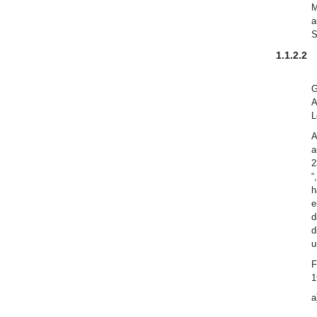
M
a
S
1.1.2.2
G
A
L
A
a
2
“
h
e
d
d
u
F
1
a