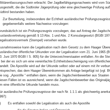
ilitärentlassungsschein erbracht. Der Jagdbefähigungsnachweis wird vom Süd
usgestellt, die die Südtiroler Jägerprüfung oder eine gleichwertige Prüfung a
üdtirol bestanden haben.
Zur Beurteilung, insbesondere der Echtheit ausländischer Prüfungszeugnis
gegebenenfalls weitere Nachweise vorzulegen:
rundsätzlich ist ein Prüfungszeugnis vorzulegen, das auf Antrag der Jagdsc
uslandsvertretung gemäß § 13 Abs. 1 und Abs. 2 Konsulargesetzt (BGBl 1974 S
egalisationsvermerk (Stempel) versehen wurde.
usnahmsweise kann die Legalisation nach dem Gesetz zu dem Haager Übere
usländischer öffentlicher Urkunden von der Legalisation vom 21. Juni 1965 (
3. Juni 1970 BGBl I S. 805) für die Unterzeichnerstaaten entfallen. An die Stelle
, bei der es sich um eine vereinfachte Echtheitsbescheinigung von öffentlic
andelt. Die Apostille wird auf der Urkunde selbst oder auf einem mit ihr ver
ntsprechen, das dem Haager Übereinkommen als Anlage beigefügt ist (vgl. BGB
ie sog. „Apostille “ entfallen dann, wenn die Jagdscheinbewerber aus Staat
iesen Fällen ist es ausreichend, wenn die Jagdscheinbewerber das Originaljäg
m eine öffentliche Urkunde handeln muss.
ür ausländische Prüfungszeugnisse der nach Nr. 1.1.1 als gleichwertig anerk
997):
)
Es entfallen sowohl die Legalisation als auch die Apostille