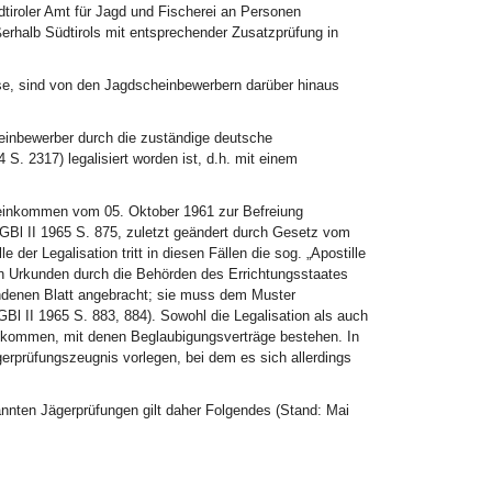
tiroler Amt für Jagd und Fischerei an Personen
ußerhalb Südtirols mit entsprechender Zusatzprüfung in
se, sind von den Jagdscheinbewerbern darüber hinaus
heinbewerber durch die zuständige deutsche
. 2317) legalisiert worden ist, d.h. mit einem
inkommen vom 05. Oktober 1961 zur Befreiung
BGBl II 1965 S. 875, zuletzt geändert durch Gesetz vom
 der Legalisation tritt in diesen Fällen die sog. „Apostille
hen Urkunden durch die Behörden des Errichtungsstaates
bundenen Blatt angebracht; sie muss dem Muster
l II 1965 S. 883, 884). Sowohl die Legalisation als auch
en kommen, mit denen Beglaubigungsverträge bestehen. In
erprüfungszeugnis vorlegen, bei dem es sich allerdings
annten Jägerprüfungen gilt daher Folgendes (Stand: Mai