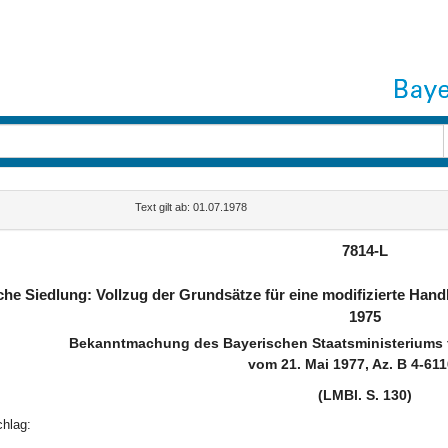
Text gilt ab: 01.07.1978
7814-L
che Siedlung: Vollzug der Grundsätze für eine modifizierte Ha
1975
Bekanntmachung des Bayerischen Staatsministeriums f
vom 21. Mai 1977, Az. B 4-61
(LMBl. S. 130)
chlag: