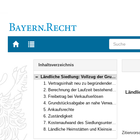
Zur
Zur
Startseite
Trefferliste
von
der
Navigation
BAYERN.RECHT
letzten
Inhalt
Inhaltsverzeichnis
Suche
Ländliche Siedlung: Vollzug der Grundsätze für eine modifizierte Handhabung der Wiederkaufsrechte vom 24. Februar 1975
Bereich reduzieren
1. Vertragsinhalt neu zu begründender Wiederkaufsrechte
2. Berechnung der Laufzeit bestehender Wiederkaufsrechte
Ländli
3. Freibetrag bei Verkaufserlösen
4. Grundstücksabgabe an nahe Verwandte
5. Ankaufsrechte
6. Zuständigkeit
7. Kostenaufwand des Siedlungsunternehmens
8. Ländliche Heimstätten und Kleinsiedlerstellen
Zitiervors