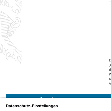
D
„
d
W
b
V
Bayern.de
Barrierefreiheit