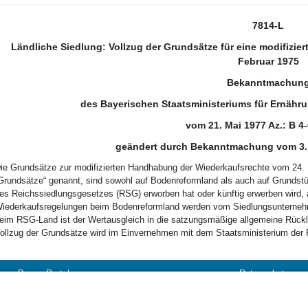
7814-L
Ländliche Siedlung: Vollzug der Grundsätze für eine modifizi
Februar 1975
Bekanntmachun
des Bayerischen Staatsministeriums für Ernähru
vom 21. Mai 1977 Az.: B 4
geändert durch Bekanntmachung vom 3. 
ie Grundsätze zur modifizierten Handhabung der Wiederkaufsrechte vom 24. F
Grundsätze“ genannt, sind sowohl auf Bodenreformland als auch auf Grundst
es Reichssiedlungsgesetzes (RSG) erworben hat oder künftig erwerben wird
iederkaufsregelungen beim Bodenreformland werden vom Siedlungsunternehm
eim RSG-Land ist der Wertausgleich in die satzungsmäßige allgemeine Rück
ollzug der Grundsätze wird im Einvernehmen mit dem Staatsministerium der
BayernPortal
Datenschutz
Hilfe
Kontakt