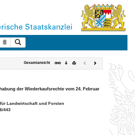
Suche ausführen
Suche zurücksetzen
Download
Drucken
Vorheriges
Nächstes
Gesamtansicht
Dokument
Dokument
(inaktiv)
ndhabung der Wiederkaufsrechte vom 24. Februar
ür Landwirtschaft und Forsten
16/443