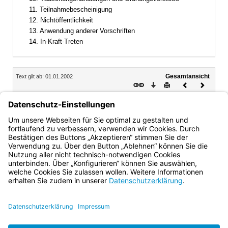
11. Teilnahmebescheinigung
12. Nichtöffentlichkeit
13. Anwendung anderer Vorschriften
14. In-Kraft-Treten
Inhalt
Gesamtansicht
Text gilt ab: 01.01.2002
Download
Drucken
Vorheriges
Nächste
Dokument
Dokume
9.
Niederschrift
Über den Verlauf der Zwischenprüfung ist eine Niederschrift
zu fertigen.
Bayern.de
BayernPortal
Datenschutz
Impressum
Barrierefreiheit