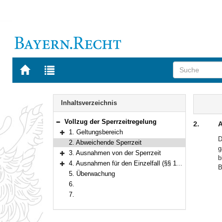
Zur
Zur
Startseite
Trefferliste
von
der
Navigation
BAYERN.RECHT
letzten
Inhalt
Inhaltsverzeichnis
Suche
Vollzug der Sperrzeitregelung
2.
A
Bereich reduzieren
1. Geltungsbereich
Bereich erweitern
D
2. Abweichende Sperrzeit
g
3. Ausnahmen von der Sperrzeit
b
Bereich erweitern
4. Ausnahmen für den Einzelfall (§§ 11, 1 Abs. 6 GastV)
B
Bereich erweitern
5. Überwachung
6.
7.