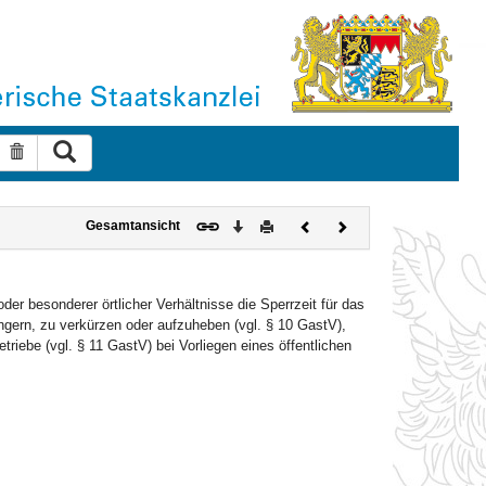
Suche ausführen
Suche zurücksetzen
Download
Drucken
Vorheriges
Nächstes
Gesamtansicht
Dokument
Dokument
der besonderer örtlicher Verhältnisse die Sperrzeit für das
ngern, zu verkürzen oder aufzuheben (vgl. § 10 GastV),
riebe (vgl. § 11 GastV) bei Vorliegen eines öffentlichen