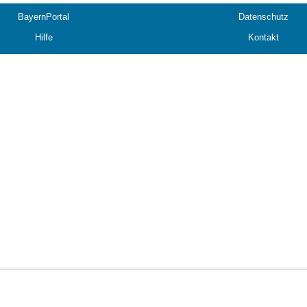
BayernPortal
Datenschutz
Hilfe
Kontakt