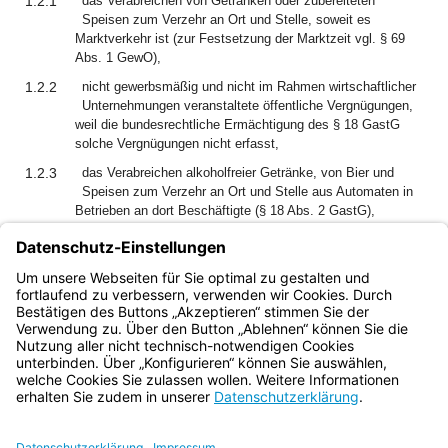
1.2.1
das Verabreichen von Getränken oder zubereiteten
Speisen zum Verzehr an Ort und Stelle, soweit es
Marktverkehr ist (zur Festsetzung der Marktzeit vgl. § 69
Abs. 1 GewO),
1.2.2
nicht gewerbsmäßig und nicht im Rahmen wirtschaftlicher
Unternehmungen veranstaltete öffentliche Vergnügungen,
weil die bundesrechtliche Ermächtigung des § 18 GastG
solche Vergnügungen nicht erfasst,
1.2.3
das Verabreichen alkoholfreier Getränke, von Bier und
Speisen zum Verzehr an Ort und Stelle aus Automaten in
Betrieben an dort Beschäftigte (§ 18 Abs. 2 GastG),
1.2.4
die in § 25 Abs. 1 GastG genannten Einrichtungen,
1.2.5
Nebenbetriebe an den Bundesautobahnen (§ 15 Abs. 4
Bundesfernstraßengesetz).
Bayern.de
BayernPortal
Datenschutz