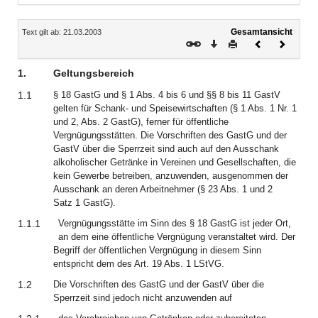
Inhalt
Gesamtansicht
Text gilt ab: 21.03.2003
Download
Drucken
Vorheriges
Nächste
Dokument
Dokume
1.
Geltungsbereich
1.1
§ 18 GastG und § 1 Abs. 4 bis 6 und §§ 8 bis 11 GastV
gelten für Schank- und Speisewirtschaften (§ 1 Abs. 1 Nr. 1
und 2, Abs. 2 GastG), ferner für öffentliche
Vergnügungsstätten. Die Vorschriften des GastG und der
GastV über die Sperrzeit sind auch auf den Ausschank
alkoholischer Getränke in Vereinen und Gesellschaften, die
kein Gewerbe betreiben, anzuwenden, ausgenommen der
Ausschank an deren Arbeitnehmer (§ 23 Abs. 1 und 2
Satz 1 GastG).
1.1.1
Vergnügungsstätte im Sinn des § 18 GastG ist jeder Ort,
an dem eine öffentliche Vergnügung veranstaltet wird. Der
Begriff der öffentlichen Vergnügung in diesem Sinn
entspricht dem des Art. 19 Abs. 1 LStVG.
1.2
Die Vorschriften des GastG und der GastV über die
Sperrzeit sind jedoch nicht anzuwenden auf