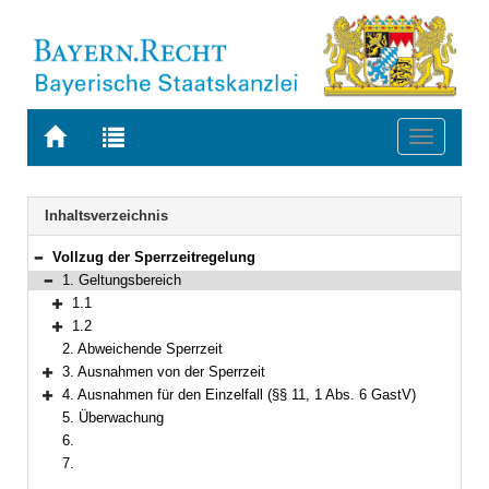
Zur
Zur
Toggle
Startseite
Trefferliste
navigati
von
der
BAYERN.RECHT
letzten
Navigation
Inhaltsverzeichnis
Suche
Vollzug der Sperrzeitregelung
Bereich reduzieren
1. Geltungsbereich
Bereich reduzieren
1.1
Bereich erweitern
1.2
Bereich erweitern
2. Abweichende Sperrzeit
3. Ausnahmen von der Sperrzeit
Bereich erweitern
4. Ausnahmen für den Einzelfall (§§ 11, 1 Abs. 6 GastV)
Bereich erweitern
5. Überwachung
6.
7.