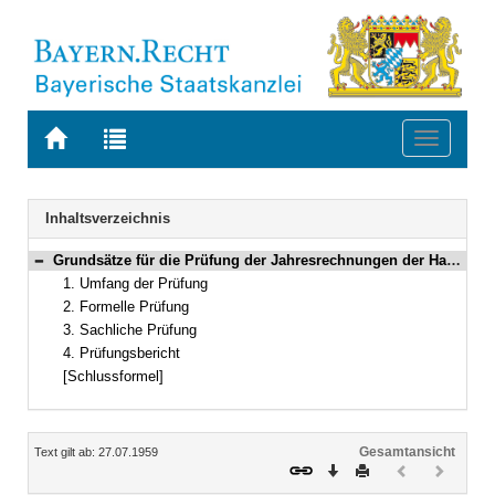
Zur
Zur
Toggle
Startseite
Trefferliste
navigati
von
der
BAYERN.RECHT
letzten
Navigation
Inhaltsverzeichnis
Suche
Grundsätze für die Prüfung der Jahresrechnungen der Handwerkskammern
Bereich reduzieren
1. Umfang der Prüfung
2. Formelle Prüfung
3. Sachliche Prüfung
4. Prüfungsbericht
[Schlussformel]
Inhalt
Gesamtansicht
Text gilt ab: 27.07.1959
Download
Drucken
Vorheriges
Nächste
Dokument
Dokume