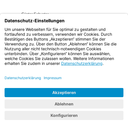
(inaktiv)
Günter Schuster
Ministerialdirektor
Bayern.de
BayernPortal
Datenschutz
Impressum
Barrierefreiheit
Hilfe
Kontakt
Kontrastwechsel
Schriftgröße