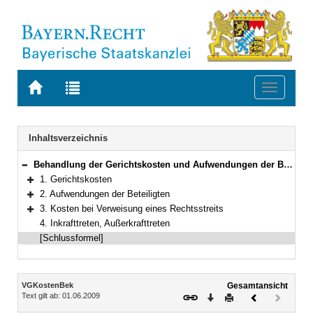
Zur
Zur
Toggle
Startseite
Trefferliste
navigati
von
der
BAYERN.RECHT
letzten
Navigation
Inhaltsverzeichnis
Suche
Behandlung der Gerichtskosten und Aufwendungen der Beteiligten in verwaltungsgerichtlichen Verfahren
Bereich reduzieren
1. Gerichtskosten
Bereich erweitern
2. Aufwendungen der Beteiligten
Bereich erweitern
3. Kosten bei Verweisung eines Rechtsstreits
Bereich erweitern
4. Inkrafttreten, Außerkrafttreten
[Schlussformel]
Inhalt
VGKostenBek
Gesamtansicht
Text gilt ab: 01.06.2009
Download
Drucken
Vorheriges
Nächste
Dokument
Dokume