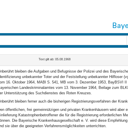
Text gilt ab: 05.08.1968
nberührt bleiben die Aufgaben und Befugnisse der Polizei und des Bayerische
dentifizierung unbekannter Toter und der Feststellung unbekannter Hilfloser (
om 16. Oktober 1964, MABl S. 541, MB vom 3. Dezember 1953, BayBSVI II S.
ayerischen Landeskriminalamtes vom 13. November 1964, Beilage zum BLKBl Nr
er Unterstützung des Suchdienstes des Roten Kreuzes.
nberührt bleiben ferner auch die bisherigen Registrierungsverfahren der Kran
en öffentlichen, frei gemeinnützigen und privaten Krankenhäusern wird aber 
inlieferung Katastrophenbetroffener die für die Registrierung erforderlichen M
önnen. Die Bayerische Krankenhausgesellschaft e. V. wird diese Empfehlung 
nd sie über die geeigneten Verfahrensmöglichkeiten unterrichten.