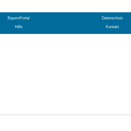
BayernPortal
Datenschutz
Hilfe
Kontakt