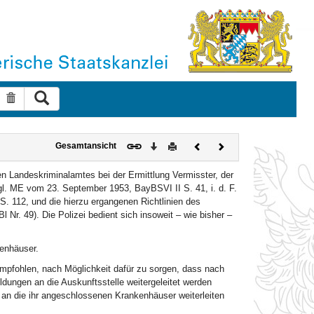
Suche ausführen
Suche zurücksetzen
Download
Drucken
Vorheriges
Nächstes
Gesamtansicht
Dokument
Dokument
n Landeskriminalamtes bei der Ermittlung Vermisster, der
vgl. ME vom 23. September 1953, BayBSVI II S. 41, i. d. F.
 112, und die hierzu ergangenen Richtlinien des
. 49). Die Polizei bedient sich insoweit – wie bisher –
kenhäuser.
empfohlen, nach Möglichkeit dafür zu sorgen, dass nach
eldungen an die Auskunftsstelle weitergeleitet werden
an die ihr angeschlossenen Krankenhäuser weiterleiten