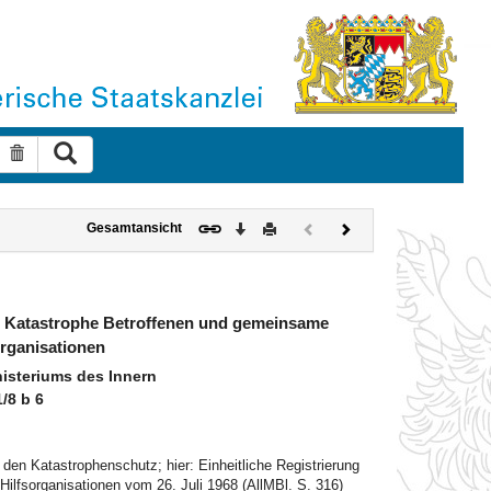
Suche ausführen
Suche zurücksetzen
Download
Drucken
Vorheriges
Nächstes
Gesamtansicht
Dokument
Dokument
(inaktiv)
ner Katastrophe Betroffenen und gemeinsame
organisationen
steriums des Innern
1/8 b 6
en Katastrophenschutz; hier: Einheitliche Registrierung
Hilfsorganisationen vom 26. Juli 1968 (AllMBl. S. 316)