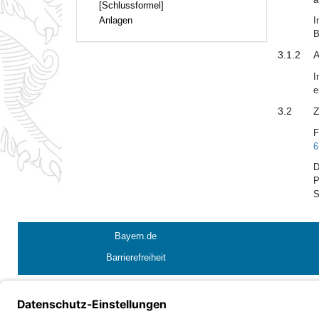
[Schlussformel]
Anlagen
I
B
3.1.2
A
I
e
3.2
Z
F
6
D
P
S
Bayern.de
Barrierefreiheit