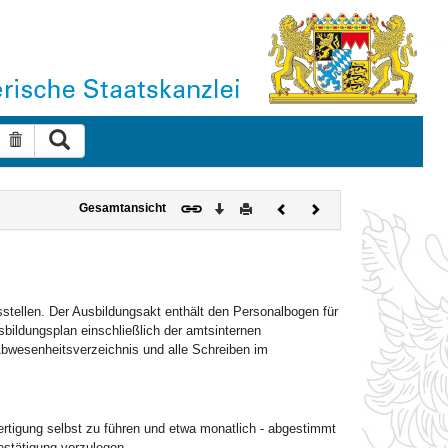
Suche ausführen
Suche zurücksetzen
Download
Drucken
Vorheriges
Nächstes
Gesamtansicht
Dokument
Dokument
stellen. Der Ausbildungsakt enthält den Personalbogen für
bildungsplan einschließlich der amtsinternen
bwesenheitsverzeichnis und alle Schreiben im
ertigung selbst zu führen und etwa monatlich ‑ abgestimmt
estätigung vorzulegen.