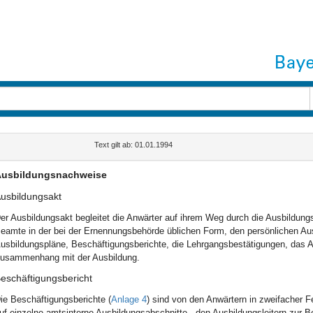
Text gilt ab: 01.01.1994
usbildungsnachweise
usbildungsakt
er Ausbildungsakt begleitet die Anwärter auf ihrem Weg durch die Ausbildungs
eamte in der bei der Ernennungsbehörde üblichen Form, den persönlichen Aus
usbildungspläne, Beschäftigungsberichte, die Lehrgangsbestätigungen, das A
usammenhang mit der Ausbildung.
eschäftigungsbericht
ie Beschäftigungsberichte (
Anlage 4
) sind von den Anwärtern in zweifacher F
uf einzelne amtsinterne Ausbildungsabschnitte ‑ den Ausbildungsleitern zur B