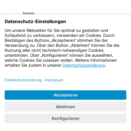
Jepsen
Ministerialdirektor
Anlagen
Abrechnung der Lehrnebenvergütung
Bayern.de
BayernPortal
Datenschutz
Impressum
Barrierefreiheit
Hilfe
Kontakt
Kontrastwechsel
Schriftgröße