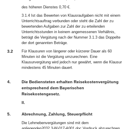
des höheren Dienstes 0,70 €.
3.1.4 Ist das Bewerten von Klausraufgaben nicht mit einem
Unterrichtsauftrag verbunden oder steht die Zahl der zu
bewertenden Aufgaben zur Zahl der zu erteilenden
Unterrichtsstunden in keinem angemessenen Verhältnis,
beträgt die Vergütung nach der Nummer 3.1.3 das Doppelte
der dort genannten Beträge.
3.2
Für Klausuren von längerer oder kürzerer Dauer als 60
Minuten ist die Vergütung umzurechnen. Eine
Klausurvergütung wird jedoch nur gewährt, wenn die Klausur
mindestens 45 Minuten dauert.
4.
Die Bediensteten erhalten Reisekostenvergütung
entsprechend dem Bayerischen
Reisekostengesetz.
II.
5.
Abrechnung, Zahlung, Steuerpflicht
Die Lehrnebenvergütungen sind mit dem
anliegenden
2032.3-W-017-A001.doc
Vordruck abzurechnen.