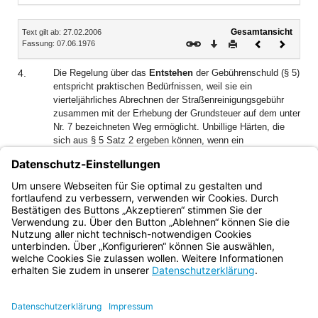
Inhalt
Gesamtansicht
Text gilt ab: 27.02.2006
Download
Drucken
Vorheriges
Nächste
Fassung: 07.06.1976
Dokument
Dokume
4.
Die Regelung über das
Entstehen
der Gebührenschuld (§ 5)
entspricht praktischen Bedürfnissen, weil sie ein
vierteljährliches Abrechnen der Straßenreinigungsgebühr
zusammen mit der Erhebung der Grundsteuer auf dem unter
Nr. 7 bezeichneten Weg ermöglicht. Unbillige Härten, die
sich aus § 5 Satz 2 ergeben können, wenn ein
Gebührenschuldner kurz nach Beginn eines
Kalendervierteljahres das Benutzungsverhältnis beendet,
sollen durch eine Billigkeitsentscheidung nach § 163 Abs. 1
und § 227 Abs. 1 AO ausgeglichen werden.
Bayern.de
BayernPortal
Datenschutz
Impressum