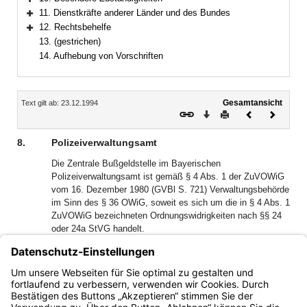
Bereich erweitern
11. Dienstkräfte anderer Länder und des Bundes
Bereich erweitern
12. Rechtsbehelfe
Bereich erweitern
13. (gestrichen)
14. Aufhebung von Vorschriften
Inhalt
Gesamtansicht
Text gilt ab: 23.12.1994
Download
Drucken
Vorheriges
Nächste
Dokument
Dokume
8.
Polizeiverwaltungsamt
Die Zentrale Bußgeldstelle im Bayerischen
Polizeiverwaltungsamt ist gemäß § 4 Abs. 1 der ZuVOWiG
vom 16. Dezember 1980 (GVBl S. 721) Verwaltungsbehörde
im Sinn des § 36 OWiG, soweit es sich um die in § 4 Abs. 1
ZuVOWiG bezeichneten Ordnungswidrigkeiten nach §§ 24
oder 24a StVG handelt.
Dem Polizeiverwaltungsamt gehört der
Sicherheitsbeauftragte des Bayerischen Staatsministeriums
des Innern für Schießstätten an (vgl. GemBek vom
3.4.1980, MABl S. 186).