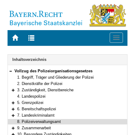
Zur
Zur
Toggle
Startseite
Trefferliste
navigati
von
der
BAYERN.RECHT
letzten
Navigation
Inhaltsverzeichnis
Suche
Vollzug des Polizeiorganisationsgesetzes
Bereich reduzieren
1. Begriff, Träger und Gliederung der Polizei
2. Dienstkräfte der Polizei
3. Zuständigkeit, Dienstbereiche
Bereich erweitern
4. Landespolizei
5. Grenzpolizei
Bereich erweitern
6. Bereitschaftspolizei
Bereich erweitern
7. Landeskriminalamt
Bereich erweitern
8. Polizeiverwaltungsamt
9. Zusammenarbeit
Bereich erweitern
10. Besondere Zuständigkeiten