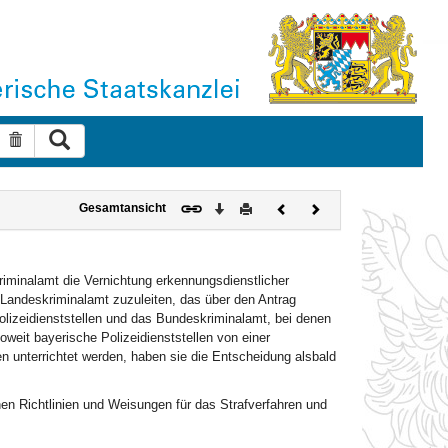
Suche ausführen
Suche zurücksetzen
Download
Drucken
Vorheriges
Nächstes
Gesamtansicht
Dokument
Dokument
kriminalamt die Vernichtung erkennungsdienstlicher
 Landeskriminalamt zuzuleiten, das über den Antrag
olizeidienststellen und das Bundeskriminalamt, bei denen
oweit bayerische Polizeidienststellen von einer
 unterrichtet werden, haben sie die Entscheidung alsbald
nen Richtlinien und Weisungen für das Strafverfahren und