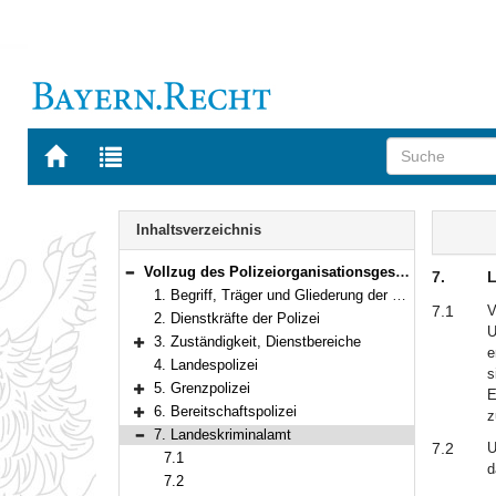
Zur
Zur
Startseite
Trefferliste
von
der
Navigation
BAYERN.RECHT
letzten
Inhalt
Inhaltsverzeichnis
Suche
Vollzug des Polizeiorganisationsgesetzes
7.
L
Bereich reduzieren
1. Begriff, Träger und Gliederung der Polizei
7.1
V
2. Dienstkräfte der Polizei
U
3. Zuständigkeit, Dienstbereiche
e
Bereich erweitern
4. Landespolizei
s
5. Grenzpolizei
E
Bereich erweitern
6. Bereitschaftspolizei
z
Bereich erweitern
7. Landeskriminalamt
7.2
U
Bereich reduzieren
7.1
d
7.2