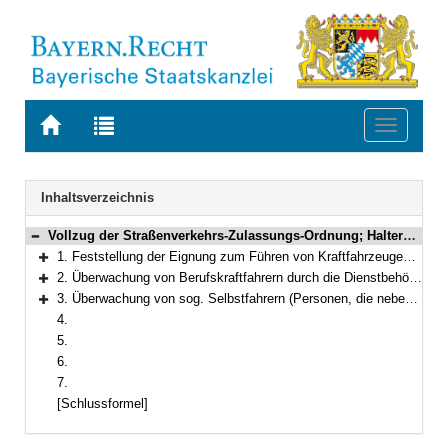
Zur
Zur
Toggle
Startseite
Trefferliste
navigati
von
der
BAYERN.RECHT
letzten
Navigation
Inhaltsverzeichnis
Suche
Vollzug der Straßenverkehrs-Zulassungs-Ordnung; Halterpflichten nach § 31 Abs. 2 StVZO, Überprüfung der Eignung von Fahrern
Bereich reduzieren
1. Feststellung der Eignung zum Führen von Kraftfahrzeugen vor der Einstellung von Berufskraftfahrern
Bereich erweitern
2. Überwachung von Berufskraftfahrern durch die Dienstbehörden
Bereich erweitern
3. Überwachung von sog. Selbstfahrern (Personen, die neben anderen Aufgaben auch mit dem Führen von Dienstkraftfahrzeugen betraut sind)
Bereich erweitern
4.
5.
6.
7.
[Schlussformel]