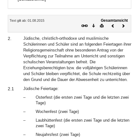
Inhalt
Gesamtansicht
Text gilt ab: 01.08.2015
Download
Drucken
Vorheriges
Nächste
Dokument
Dokume
2.
Jüdische, christlich-orthodoxe und muslimische
Schülerinnen und Schüler sind an folgenden Feiertagen ihrer
Religionsgemeinschaft ohne besonderen Antrag von der
Verpflichtung zur Teilnahme am Unterricht und sonstigen
schulischen Veranstaltungen befreit. Die
Erziehungsberechtigten bzw. die volljährigen Schülerinnen
und Schüler bleiben verpflichtet, die Schule rechtzeitig über
den Grund und die Dauer der Abwesenheit zu unterrichten.
2.1
Jüdische Feiertage:
–
Osterfest (die ersten zwei Tage und die letzten zwei
Tage)
–
Wochenfest (zwei Tage)
–
Laubhüttenfest (die ersten zwei Tage und die letzten
zwei Tage)
–
Neujahrsfest (zwei Tage)