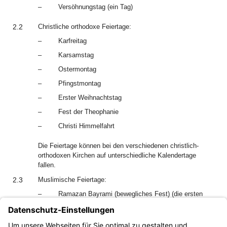
–
Versöhnungstag (ein Tag)
2.2
Christliche orthodoxe Feiertage:
–
Karfreitag
–
Karsamstag
–
Ostermontag
–
Pfingstmontag
–
Erster Weihnachtstag
–
Fest der Theophanie
–
Christi Himmelfahrt
Die Feiertage können bei den verschiedenen christlich-
orthodoxen Kirchen auf unterschiedliche Kalendertage
fallen.
2.3
Muslimische Feiertage:
–
Ramazan Bayrami (bewegliches Fest) (die ersten
zwei Tage)
–
Kurban Bayrami (bewegliches Fest) (die ersten zwei
Tage)