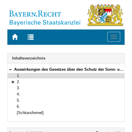
Zur
Zur
Toggle
Startseite
Trefferliste
navigati
von
der
BAYERN.RECHT
letzten
Navigation
Inhaltsverzeichnis
Suche
Auswirkungen des Gesetzes über den Schutz der Sonn- und Feiertage sowie anderer religiöser und nationaler Feiertage auf den Unterricht an den Schulen
Bereich reduzieren
1.
2.
Bereich erweitern
3.
4.
5.
6.
[Schlussformel]
Inhalt