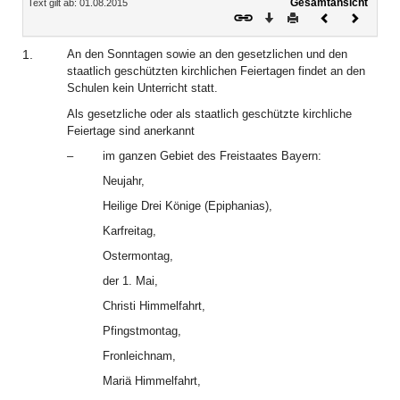
Gesamtansicht
Text gilt ab: 01.08.2015
Download
Drucken
Vorheriges
Nächste
Dokument
Dokume
1.
An den Sonntagen sowie an den gesetzlichen und den
staatlich geschützten kirchlichen Feiertagen findet an den
Schulen kein Unterricht statt.
Als gesetzliche oder als staatlich geschützte kirchliche
Feiertage sind anerkannt
–
im ganzen Gebiet des Freistaates Bayern:
Neujahr,
Heilige Drei Könige (Epiphanias),
Karfreitag,
Ostermontag,
der 1. Mai,
Christi Himmelfahrt,
Pfingstmontag,
Fronleichnam,
Mariä Himmelfahrt,