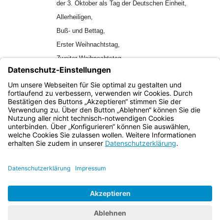
der 3. Oktober als Tag der Deutschen Einheit,
Allerheiligen,
Buß- und Bettag,
Erster Weihnachtstag,
Zweiter Weihnachtstag,
–
in der Stadt Augsburg außerdem:
der 8. August (Friedensfest).
Bayern.de
BayernPortal
Datenschutz
Impressum
Barrierefreiheit
Hilfe
Kontakt