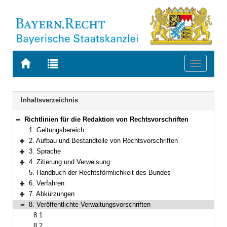
Zur
Zur
Toggle
Startseite
Trefferliste
navigati
von
der
BAYERN.RECHT
letzten
Navigation
Inhaltsverzeichnis
Suche
Richtlinien für die Redaktion von Rechtsvorschriften
Bereich reduzieren
1. Geltungsbereich
2. Aufbau und Bestandteile von Rechtsvorschriften
Bereich erweitern
3. Sprache
Bereich erweitern
4. Zitierung und Verweisung
Bereich erweitern
5. Handbuch der Rechtsförmlichkeit des Bundes
6. Verfahren
Bereich erweitern
7. Abkürzungen
Bereich erweitern
8. Veröffentlichte Verwaltungsvorschriften
Bereich reduzieren
8.1
8.2