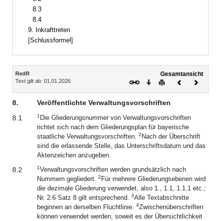
8.3
8.4
9. Inkrafttreten
[Schlussformel]
Inhalt
RedR
Gesamtansicht
Text gilt ab: 01.01.2026
Download
Drucken
Vorheriges
Nächste
Dokument
Dokume
8.
Veröffentlichte Verwaltungsvorschriften
1
8.1
Die Gliederungsnummer von Verwaltungsvorschriften
richtet sich nach dem Gliederungsplan für bayerische
2
staatliche Verwaltungsvorschriften.
Nach der Überschrift
sind die erlassende Stelle, das Unterschriftsdatum und das
Aktenzeichen anzugeben.
1
8.2
Verwaltungsvorschriften werden grundsätzlich nach
2
Nummern gegliedert.
Für mehrere Gliederungsebenen wird
die dezimale Gliederung verwendet, also 1., 1.1, 1.1.1 etc.;
3
Nr. 2.6 Satz 8 gilt entsprechend.
Alle Textabschnitte
4
beginnen an derselben Fluchtlinie.
Zwischenüberschriften
können verwendet werden, soweit es der Übersichtlichkeit