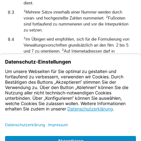
dient.
1
8.3
Mehrere Sätze innerhalb einer Nummer werden durch
2
voran- und hochgestellte Zahlen nummeriert.
Fußnoten
sind fortlaufend zu nummerieren und vor die Interpunktion
zu setzen.
1
8.4
Im Übrigen wird empfohlen, sich für die Formulierung von
Verwaltungsvorschriften grundsätzlich an den Nrn. 2 bis 5
2
und 7 zu orientieren.
Auf Internetadressen darf in
Verwaltungsvorschriften verwiesen werden, wenn
sichergestellt ist, dass eine Änderung der dort hinterlegten
Inhalte nur mit Zustimmung der Stelle erfolgen kann, die für
den Erlass der Verwaltungsvorschrift zuständig ist.
Bayern.de
BayernPortal
Datenschutz
Impressum
Barrierefreiheit