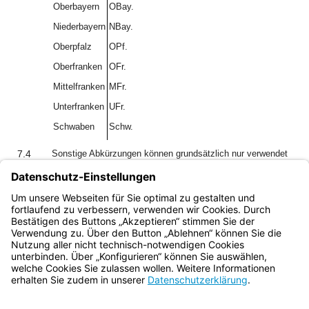
Oberbayern
OBay.
Niederbayern
NBay.
Oberpfalz
OPf.
Oberfranken
OFr.
Mittelfranken
MFr.
Unterfranken
UFr.
Schwaben
Schw.
7.4
Sonstige Abkürzungen können grundsätzlich nur verwendet
werden, wenn sie – über den konkreten Nutzerkreis der
Norm hinaus – allgemein bekannt und üblich sind oder wenn
sie in der Norm ausnahmsweise als solche konkret
eingeführt wurden, um die Lesbarkeit zu verbessern.
Bayern.de
BayernPortal
Datenschutz