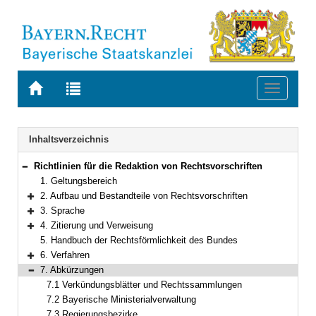
Zur
Zur
Toggle
Startseite
Trefferliste
navigati
von
der
BAYERN.RECHT
letzten
Navigation
Inhaltsverzeichnis
Suche
Richtlinien für die Redaktion von Rechtsvorschriften
Bereich reduzieren
1. Geltungsbereich
2. Aufbau und Bestandteile von Rechtsvorschriften
Bereich erweitern
3. Sprache
Bereich erweitern
4. Zitierung und Verweisung
Bereich erweitern
5. Handbuch der Rechtsförmlichkeit des Bundes
6. Verfahren
Bereich erweitern
7. Abkürzungen
Bereich reduzieren
7.1 Verkündungsblätter und Rechtssammlungen
7.2 Bayerische Ministerialverwaltung
7.3 Regierungsbezirke