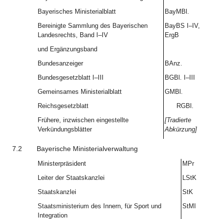
Bayerisches Ministerialblatt
BayMBl.
Bereinigte Sammlung des Bayerischen
BayBS I–IV,
Landesrechts, Band I–IV
ErgB
und Ergänzungsband
Bundesanzeiger
BAnz.
Bundesgesetzblatt I–III
BGBl. I–III
Gemeinsames Ministerialblatt
GMBl.
Reichsgesetzblatt
RGBl.
Frühere, inzwischen eingestellte
[Tradierte
Verkündungsblätter
Abkürzung]
7.2
Bayerische Ministerialverwaltung
Ministerpräsident
MPr
Leiter der Staatskanzlei
LStK
Staatskanzlei
StK
Staatsministerium des Innern, für Sport und
StMI
Integration