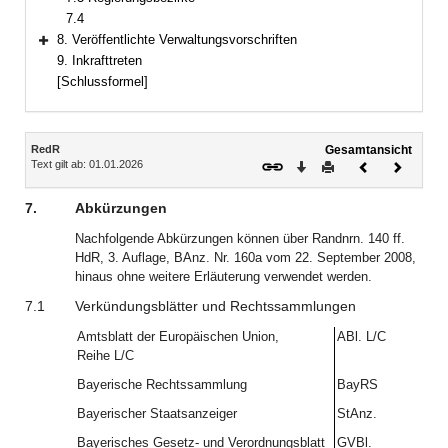
7.4
8. Veröffentlichte Verwaltungsvorschriften
Bereich erweitern
9. Inkrafttreten
[Schlussformel]
Inhalt
RedR
Gesamtansicht
Text gilt ab: 01.01.2026
Download
Drucken
Vorheriges
Nächste
Dokument
Dokume
7.
Abkürzungen
Nachfolgende Abkürzungen können über Randnrn. 140 ff.
HdR, 3. Auflage, BAnz. Nr. 160a vom 22. September 2008,
hinaus ohne weitere Erläuterung verwendet werden.
7.1
Verkündungsblätter und Rechtssammlungen
Amtsblatt der Europäischen Union,
ABl. L/C
Reihe L/C
Bayerische Rechtssammlung
BayRS
Bayerischer Staatsanzeiger
StAnz.
Bayerisches Gesetz- und Verordnungsblatt
GVBl.