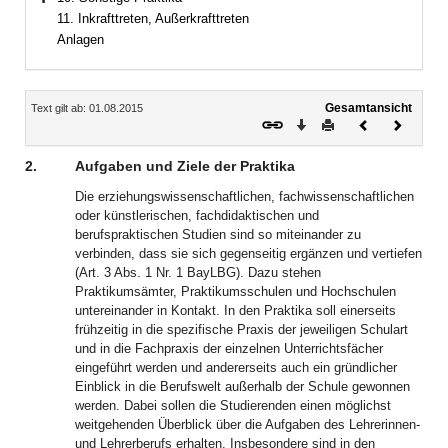
Bereich erweitern
11. Inkrafttreten, Außerkrafttreten
Anlagen
Inhalt
Gesamtansicht
Text gilt ab: 01.08.2015
Download
Drucken
Vorheriges
Nächste
Dokument
Dokume
2.
Aufgaben und Ziele der Praktika
Die erziehungswissenschaftlichen, fachwissenschaftlichen
oder künstlerischen, fachdidaktischen und
berufspraktischen Studien sind so miteinander zu
verbinden, dass sie sich gegenseitig ergänzen und vertiefen
(Art. 3 Abs. 1 Nr. 1 BayLBG). Dazu stehen
Praktikumsämter, Praktikumsschulen und Hochschulen
untereinander in Kontakt. In den Praktika soll einerseits
frühzeitig in die spezifische Praxis der jeweiligen Schulart
und in die Fachpraxis der einzelnen Unterrichtsfächer
eingeführt werden und andererseits auch ein gründlicher
Einblick in die Berufswelt außerhalb der Schule gewonnen
werden. Dabei sollen die Studierenden einen möglichst
weitgehenden Überblick über die Aufgaben des Lehrerinnen-
und Lehrerberufs erhalten. Insbesondere sind in den