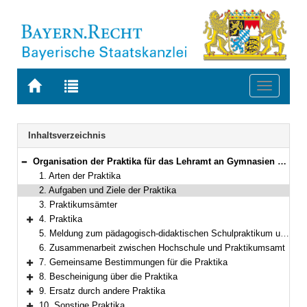
Zur
Zur
Toggle
Startseite
Trefferliste
navigati
von
der
BAYERN.RECHT
letzten
Navigation
Inhaltsverzeichnis
Suche
Organisation der Praktika für das Lehramt an Gymnasien und für das Lehramt an Realschulen im Rahmen der Lehramtsprüfungsordnung I
Bereich reduzieren
1. Arten der Praktika
2. Aufgaben und Ziele der Praktika
3. Praktikumsämter
4. Praktika
Bereich erweitern
5. Meldung zum pädagogisch-didaktischen Schulpraktikum und zum studienbegleitenden fachdidaktischen Praktikum
6. Zusammenarbeit zwischen Hochschule und Praktikumsamt
7. Gemeinsame Bestimmungen für die Praktika
Bereich erweitern
8. Bescheinigung über die Praktika
Bereich erweitern
9. Ersatz durch andere Praktika
Bereich erweitern
10. Sonstige Praktika