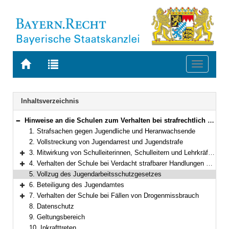
Zur
Zur
Toggle
Startseite
Trefferliste
navigati
von
der
BAYERN.RECHT
letzten
Navigation
Inhaltsverzeichnis
Suche
Hinweise an die Schulen zum Verhalten bei strafrechtlich relevanten Vorkommnissen und zur Beteiligung des Jugendamtes
Bereich reduzieren
1. Strafsachen gegen Jugendliche und Heranwachsende
2. Vollstreckung von Jugendarrest und Jugendstrafe
3. Mitwirkung von Schulleiterinnen, Schulleitern und Lehrkräften bei strafrechtlichen Ermittlungen
Bereich erweitern
4. Verhalten der Schule bei Verdacht strafbarer Handlungen durch oder gegen Schülerinnen oder Schüler
Bereich erweitern
5. Vollzug des Jugendarbeitsschutzgesetzes
6. Beteiligung des Jugendamtes
Bereich erweitern
7. Verhalten der Schule bei Fällen von Drogenmissbrauch
Bereich erweitern
8. Datenschutz
9. Geltungsbereich
10. Inkrafttreten