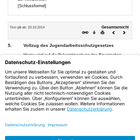
[Schlussformel]
Inhalt
Gesamtansicht
Text gilt ab: 20.10.2014
Download
Drucken
Vorheriges
Nächste
Dokument
Dokume
5.
Vollzug des Jugendarbeitsschutzgesetzes
Hierzu wird auf die Bekanntmachung des Bayerischen
Staatsministeriums für Unterricht und Kultus „Mitwirkung
der Schulen beim Vollzug des
Jugendarbeitsschutzgesetzes“ vom 23. Januar 2007
(KWMBI I S. 42) verwiesen.
Bayern.de
BayernPortal
Datenschutz
Impressum
Barrierefreiheit