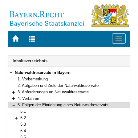
Zur
Zur
Toggle
Startseite
Trefferliste
navigati
von
der
BAYERN.RECHT
letzten
Navigation
Inhaltsverzeichnis
Suche
Naturwaldreservate in Bayern
Bereich reduzieren
1. Vorbemerkung
2. Aufgaben und Ziele der Naturwaldreservate
3. Anforderungen an Naturwaldreservate
Bereich erweitern
4. Verfahren
Bereich erweitern
5. Folgen der Einrichtung eines Naturwaldreservats
Bereich reduzieren
5.1
5.2
Bereich erweitern
5.3
5.4
5.5