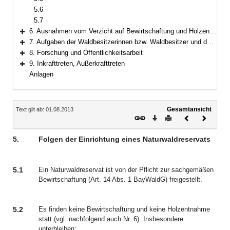
5.6
5.7
6. Ausnahmen vom Verzicht auf Bewirtschaftung und Holzentnahme
Bereich erweitern
7. Aufgaben der Waldbesitzerinnen bzw. Waldbesitzer und der Forstbehörden
Bereich erweitern
8. Forschung und Öffentlichkeitsarbeit
Bereich erweitern
9. Inkrafttreten, Außerkrafttreten
Bereich erweitern
Anlagen
Inhalt
Gesamtansicht
Text gilt ab: 01.08.2013
Download
Drucken
Vorheriges
Nächste
Dokument
Dokume
5.
Folgen der Einrichtung eines Naturwaldreservats
5.1
Ein Naturwaldreservat ist von der Pflicht zur sachgemäßen
Bewirtschaftung (Art. 14 Abs. 1 BayWaldG) freigestellt.
5.2
Es finden keine Bewirtschaftung und keine Holzentnahme
statt (vgl. nachfolgend auch Nr. 6). Insbesondere
unterbleiben: