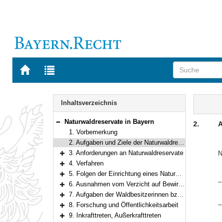
Zur
Zur
Startseite
Trefferliste
von
der
Navigation
BAYERN.RECHT
letzten
Inhalt
Inhaltsverzeichnis
Suche
Naturwaldreservate in Bayern
2.
A
Bereich reduzieren
1. Vorbemerkung
2. Aufgaben und Ziele der Naturwaldreservate
3. Anforderungen an Naturwaldreservate
N
Bereich erweitern
4. Verfahren
Bereich erweitern
5. Folgen der Einrichtung eines Naturwaldreservats
Bereich erweitern
–
6. Ausnahmen vom Verzicht auf Bewirtschaftung und Holzentnahme
Bereich erweitern
7. Aufgaben der Waldbesitzerinnen bzw. Waldbesitzer und der Forstbehörden
Bereich erweitern
–
8. Forschung und Öffentlichkeitsarbeit
Bereich erweitern
9. Inkrafttreten, Außerkrafttreten
Bereich erweitern