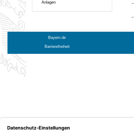
Anlagen
–
–
Bayern.de
Barrierefreiheit