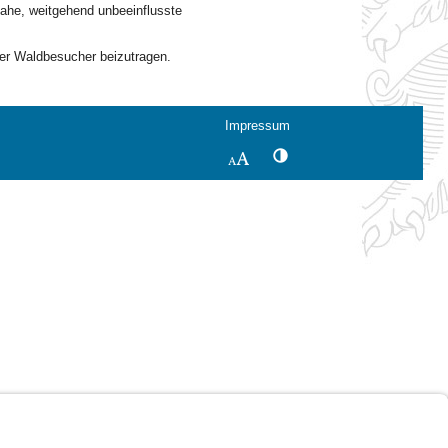
nahe, weitgehend unbeeinflusste
s
der Waldbesucher beizutragen.
Impressum
Kontrastwechsel
Schriftgröße