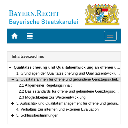
Zur
Zur
Toggle
Startseite
Trefferliste
navigati
von
der
BAYERN.RECHT
letzten
Navigation
Inhaltsverzeichnis
Suche
Qualitätssicherung und Qualitätsentwicklung an offenen und gebundenen Ganztagsschulen
Bereich reduzieren
1. Grundlagen der Qualitätssicherung und Qualitätsentwicklung an offenen und gebundenen Ganztagsschulen; Geltungsbereich
2. Qualitätsrahmen für offene und gebundene Ganztagsschulen
Bereich reduzieren
2.1 Allgemeiner Regelungsinhalt
2.2 Basisstandards für offene und gebundene Ganztagsschulen
2.3 Möglichkeiten zur Weiterentwicklung
3. Aufsichts- und Qualitätsmanagement für offene und gebundene staatliche Ganztagsschulen
Bereich erweitern
4. Verhältnis zur internen und externen Evaluation
5. Schlussbestimmungen
Bereich erweitern