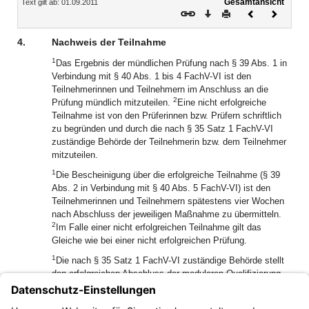
Gesamtansicht
Text gilt ab: 01.09.2011
Download
Drucken
Vorheriges
Nächste
Dokument
Dokume
4.
Nachweis der Teilnahme
1
Das Ergebnis der mündlichen Prüfung nach § 39 Abs. 1 in
Verbindung mit § 40 Abs. 1 bis 4 FachV-VI ist den
Teilnehmerinnen und Teilnehmern im Anschluss an die
2
Prüfung mündlich mitzuteilen.
Eine nicht erfolgreiche
Teilnahme ist von den Prüferinnen bzw. Prüfern schriftlich
zu begründen und durch die nach § 35 Satz 1 FachV-VI
zuständige Behörde der Teilnehmerin bzw. dem Teilnehmer
mitzuteilen.
1
Die Bescheinigung über die erfolgreiche Teilnahme (§ 39
Abs. 2 in Verbindung mit § 40 Abs. 5 FachV-VI) ist den
Teilnehmerinnen und Teilnehmern spätestens vier Wochen
nach Abschluss der jeweiligen Maßnahme zu übermitteln.
2
Im Falle einer nicht erfolgreichen Teilnahme gilt das
Gleiche wie bei einer nicht erfolgreichen Prüfung.
1
Die nach § 35 Satz 1 FachV-VI zuständige Behörde stellt
den erfolgreichen Abschluss der modularen Qualifizierung
2
fest, § 40 Abs. 6 FachV-VI.
Die Feststellung über den
erfolgreichen Abschluss ist eine Voraussetzung für