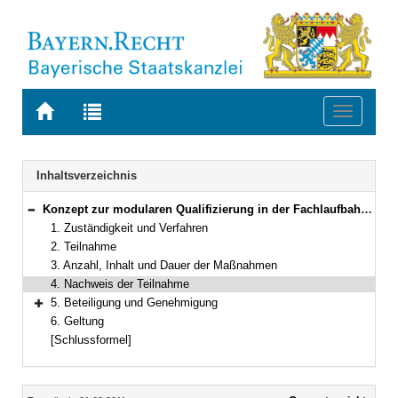
Zur
Zur
Toggle
Startseite
Trefferliste
navigati
von
der
BAYERN.RECHT
letzten
Navigation
Inhaltsverzeichnis
Suche
Konzept zur modularen Qualifizierung in der Fachlaufbahn Naturwissenschaft und Technik, fachlicher Schwerpunkt Verwaltungsinformatik (VV-FachV-VI)
Bereich reduzieren
1. Zuständigkeit und Verfahren
2. Teilnahme
3. Anzahl, Inhalt und Dauer der Maßnahmen
4. Nachweis der Teilnahme
5. Beteiligung und Genehmigung
Bereich erweitern
6. Geltung
[Schlussformel]
Inhalt