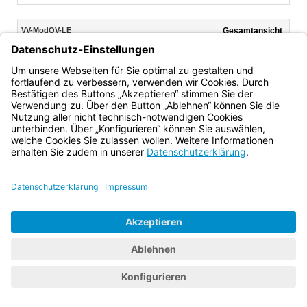
Inhalt
VV-ModQV-LE
Gesamtansicht
Text gilt ab: 01.01.2012
Download
Drucken
Vorheriges
Nächste
Dokument
Dokume
(inaktiv)
Anlagen
Anlage: Übersicht
Bayern.de
BayernPortal
Datenschutz
Impressum
Barrierefreiheit
Hilfe
Kontakt
Kontrastwechsel
Schriftgröße