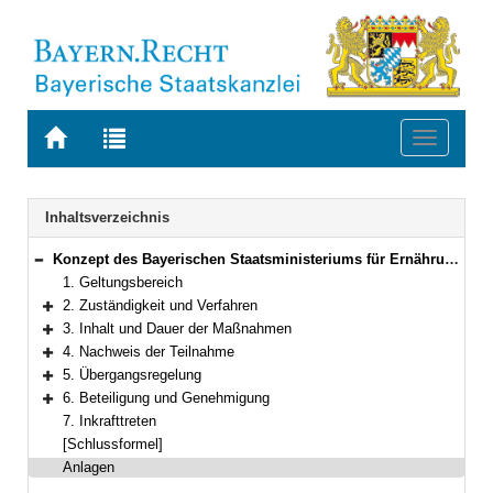
Zur
Zur
Toggle
Startseite
Trefferliste
navigati
von
der
BAYERN.RECHT
letzten
Navigation
Inhaltsverzeichnis
Suche
Konzept des Bayerischen Staatsministeriums für Ernährung, Landwirtschaft und Forsten – Verwaltung für Ländliche Entwicklung – zur Durchführung der modularen Qualifizierung
Bereich reduzieren
1. Geltungsbereich
2. Zuständigkeit und Verfahren
Bereich erweitern
3. Inhalt und Dauer der Maßnahmen
Bereich erweitern
4. Nachweis der Teilnahme
Bereich erweitern
5. Übergangsregelung
Bereich erweitern
6. Beteiligung und Genehmigung
Bereich erweitern
7. Inkrafttreten
[Schlussformel]
Anlagen