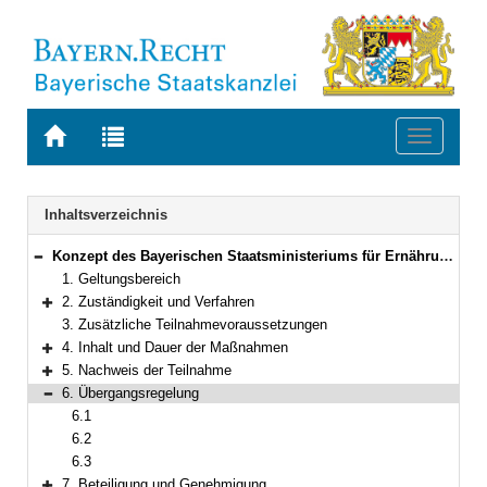
Zur
Zur
Toggle
Startseite
Trefferliste
navigati
von
der
BAYERN.RECHT
letzten
Navigation
Inhaltsverzeichnis
Suche
Konzept des Bayerischen Staatsministeriums für Ernährung, Landwirtschaft und Forsten - Forstverwaltung - zur Durchführung der modularen Qualifizierung
Bereich reduzieren
1. Geltungsbereich
2. Zuständigkeit und Verfahren
Bereich erweitern
3. Zusätzliche Teilnahmevoraussetzungen
4. Inhalt und Dauer der Maßnahmen
Bereich erweitern
5. Nachweis der Teilnahme
Bereich erweitern
6. Übergangsregelung
Bereich reduzieren
6.1
6.2
6.3
7. Beteiligung und Genehmigung