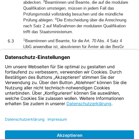
3
abdecken.
Beamtinnen und Beamte, die auf die modulare
Qualifikation umsteigen, müssen in jedem Fall das
Prüfungsmodul vollständig besuchen und die mündliche
4
Prüfung ablegen.
Die Entscheidung über die Anrechnung
nach Satz 2 auf Maßnahmen der modularen Qualifikation
trifft das Staatsministerium.
1
6.3
Beamtinnen und Beamte, für die Art. 70 Abs. 4 Satz 4
LlbG anwendbar ist, absolvieren für Ämter ab der BesGr
A 12 ein bis maximal zwei Module oder Fortbildungen nach
2
den Anforderungen des jeweiligen Dienstpostens.
Die
3
Maßnahmen umfassen höchstens zehn Tage.
Das
Staatsministerium legt die erforderlichen Maßnahmen fest.
Bayern.de
BayernPortal
Datenschutz
Impressum
Barrierefreiheit
Hilfe