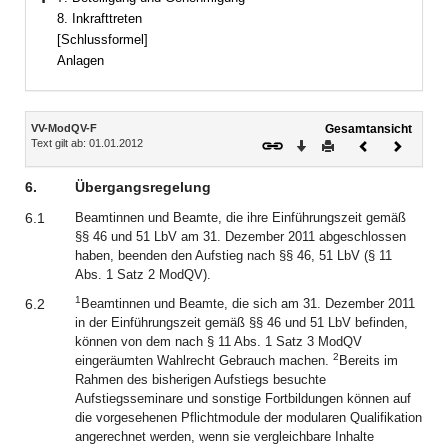
Bereich erweitern
8. Inkrafttreten
[Schlussformel]
Anlagen
Inhalt
VV-ModQV-F
Gesamtansicht
Text gilt ab: 01.01.2012
Download
Drucken
Vorheriges
Nächste
Dokument
Dokume
6.
Übergangsregelung
6.1
Beamtinnen und Beamte, die ihre Einführungszeit gemäß
§§ 46 und 51 LbV am 31. Dezember 2011 abgeschlossen
haben, beenden den Aufstieg nach §§ 46, 51 LbV (§ 11
Abs. 1 Satz 2 ModQV).
1
6.2
Beamtinnen und Beamte, die sich am 31. Dezember 2011
in der Einführungszeit gemäß §§ 46 und 51 LbV befinden,
können von dem nach § 11 Abs. 1 Satz 3 ModQV
2
eingeräumten Wahlrecht Gebrauch machen.
Bereits im
Rahmen des bisherigen Aufstiegs besuchte
Aufstiegsseminare und sonstige Fortbildungen können auf
die vorgesehenen Pflichtmodule der modularen Qualifikation
angerechnet werden, wenn sie vergleichbare Inhalte