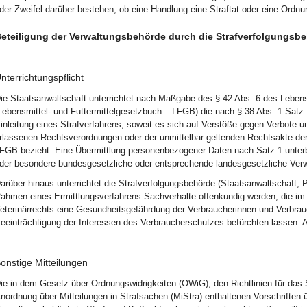
der Zweifel darüber bestehen, ob eine Handlung eine Straftat oder eine Ordnun
eteiligung der Verwaltungsbehörde durch die Strafverfolgungsb
nterrichtungspflicht
ie Staatsanwaltschaft unterrichtet nach Maßgabe des § 42 Abs. 6 des Lebens
Lebensmittel- und Futtermittelgesetzbuch – LFGB) die nach § 38 Abs. 1 Satz
inleitung eines Strafverfahrens, soweit es sich auf Verstöße gegen Verbo
rlassenen Rechtsverordnungen oder der unmittelbar geltenden Rechtsakte d
FGB bezieht. Eine Übermittlung personenbezogener Daten nach Satz 1 unterbl
der besondere bundesgesetzliche oder entsprechende landesgesetzliche Ve
arüber hinaus unterrichtet die Strafverfolgungsbehörde (Staatsanwaltschaft, 
ahmen eines Ermittlungsverfahrens Sachverhalte offenkundig werden, die im B
eterinärrechts eine Gesundheitsgefährdung der Verbraucherinnen und Verbrauc
eeinträchtigung der Interessen des Verbraucherschutzes befürchten lassen.
onstige Mitteilungen
ie in dem Gesetz über Ordnungswidrigkeiten (OWiG), den Richtlinien für das
nordnung über Mitteilungen in Strafsachen (MiStra) enthaltenen Vorschrifte