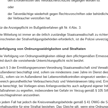
den Erfordernissen des Verbraucherschutzes begangen worden ist
oder
der Tatverdächtige wiederholt gegen Rechtsvorschriften oder behördli
der Verbraucher verstoßen hat.
ür die Anzeigepflicht im Bußgeldverfahren gilt Nr. 4 Abs. 3.
ie Mitteilung ist immer an die örtlich zuständige Staatsanwaltschaft zu richt
inschreiten der Strafverfolgungsbehörden erforderlich, ist die Polizei unverzüg
erfolgung von Ordnungswidrigkeiten und Straftaten
ie Verfolgung von Ordnungswidrigkeiten obliegt dem pflichtgemäßen Ermesse
ird durch die vorstehende Unterrichtungspflicht nicht berührt.
ach § 3 der Ermittlungspersonen-Verordnung Staatsanwaltschaft sind Verwal
ußendienst beschäftigt sind, sofern sie mindestens zwei Jahre im Dienst die
GL, sofern sie im Außendienst bei Lebensmittelkontrollen eingesetzt werden
ereich gesundheitlicher Verbraucherschutz und Veterinärwesen tätig sind, Erm
ie berechtigt, bei Vorliegen eines Anfangsverdachts auch aufgrund eigener Ini
aßnahmen zu ergreifen, insbesondere bei Gefahr im Verzug gemäß § 105 
eschlagnahmen anzuordnen.
n jedem Fall hat jedoch die Kreisverwaltungsbehörde gemäß § 41 OWiG die 
nhaltspunkte für eine Straftat bestehen. Das Gleiche gilt, wenn eine Ordnungs