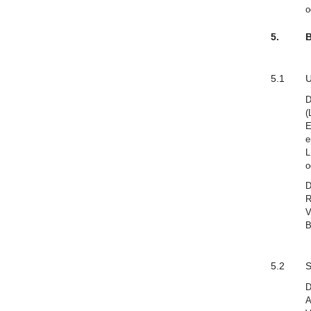
o
5.
B
5.1
U
D
(
E
e
L
o
D
R
V
B
5.2
S
D
A