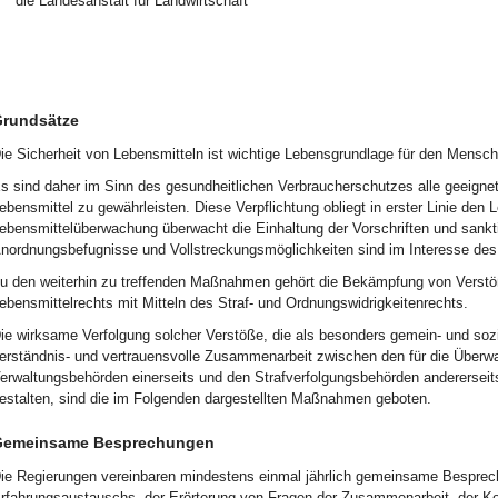
die Landesanstalt für Landwirtschaft
rundsätze
ie Sicherheit von Lebensmitteln ist wichtige Lebensgrundlage für den Mensch
s sind daher im Sinn des gesundheitlichen Verbraucherschutzes alle geeigne
ebensmittel zu gewährleisten. Diese Verpflichtung obliegt in erster Linie den
ebensmittelüberwachung überwacht die Einhaltung der Vorschriften und sankti
nordnungsbefugnisse und Vollstreckungsmöglichkeiten sind im Interesse de
u den weiterhin zu treffenden Maßnahmen gehört die Bekämpfung von Verstö
ebensmittelrechts mit Mitteln des Straf- und Ordnungswidrigkeitenrechts.
ie wirksame Verfolgung solcher Verstöße, die als besonders gemein- und sozia
erständnis- und vertrauensvolle Zusammenarbeit zwischen den für die Überwa
erwaltungsbehörden einerseits und den Strafverfolgungsbehörden anderersei
estalten, sind die im Folgenden dargestellten Maßnahmen geboten.
emeinsame Besprechungen
ie Regierungen vereinbaren mindestens einmal jährlich gemeinsame Bespr
rfahrungsaustauschs, der Erörterung von Fragen der Zusammenarbeit, der K