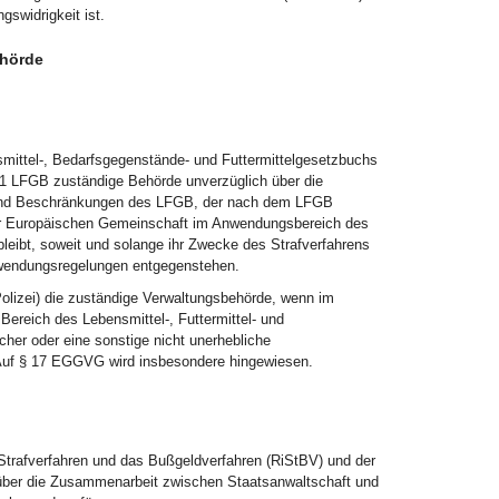
gswidrigkeit ist.
ehörde
mittel-, Bedarfsgegenstände- und Futtermittelgesetzbuchs
 1 LFGB zuständige Behörde unverzüglich über die
te und Beschränkungen des LFGB, der nach dem LFGB
er Europäischen Gemeinschaft im Anwendungsbereich des
eibt, soweit und solange ihr Zwecke des Strafverfahrens
rwendungsregelungen entgegenstehen.
Polizei) die zuständige Verwaltungsbehörde, wenn im
ereich des Lebensmittel-, Futtermittel- und
her oder eine sonstige nicht unerhebliche
 Auf § 17 EGGVG wird insbesondere hingewiesen.
 Strafverfahren und das Bußgeldverfahren (RiStBV) und der
n über die Zusammenarbeit zwischen Staatsanwaltschaft und