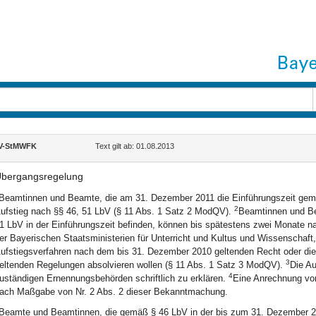
V-StMWFK
Text gilt ab: 01.08.2013
bergangsregelung
Beamtinnen und Beamte, die am 31. Dezember 2011 die Einführungszeit ge
2
ufstieg nach §§ 46, 51 LbV (§ 11 Abs. 1 Satz 2 ModQV).
Beamtinnen und Be
1 LbV in der Einführungszeit befinden, können bis spätestens zwei Monate n
er Bayerischen Staatsministerien für Unterricht und Kultus und Wissenschaf
ufstiegsverfahren nach dem bis 31. Dezember 2010 geltenden Recht oder die
3
eltenden Regelungen absolvieren wollen (§ 11 Abs. 1 Satz 3 ModQV).
Die Au
4
uständigen Ernennungsbehörden schriftlich zu erklären.
Eine Anrechnung von 
ach Maßgabe von Nr. 2 Abs. 2 dieser Bekanntmachung.
Beamte und Beamtinnen, die gemäß § 46 LbV in der bis zum 31. Dezember 20