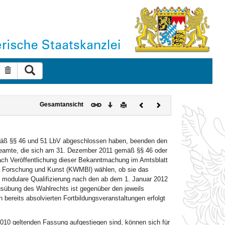
Suche ausführen
Suche zurücksetzen
Download
Drucken
Vorheriges
Nächstes
Gesamtansicht
Dokument
Dokument
mäß §§ 46 und 51 LbV abgeschlossen haben, beenden den
amte, die sich am 31. Dezember 2011 gemäß §§ 46 oder
ach Veröffentlichung dieser Bekanntmachung im Amtsblatt
t, Forschung und Kunst (KWMBl) wählen, ob sie das
 modulare Qualifizierung nach den ab dem 1. Januar 2012
sübung des Wahlrechts ist gegenüber den jeweils
bereits absolvierten Fortbildungsveranstaltungen erfolgt
10 geltenden Fassung aufgestiegen sind, können sich für