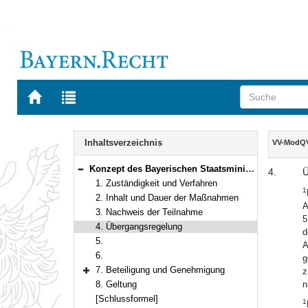
Zur
Zur
Startseite
Trefferliste
von
der
Navigation
BAYERN.RECHT
letzten
Inhalt
Inhaltsverzeichnis
VV-ModQ
Suche
Konzept des Bayerischen Staatsministeriums für Wissenschaft, Forschung und Kunst zur Durchführung der modularen Qualifizierung
4.
Ü
Bereich reduzieren
1. Zuständigkeit und Verfahren
1
2. Inhalt und Dauer der Maßnahmen
A
3. Nachweis der Teilnahme
5
4. Übergangsregelung
d
5.
A
6.
g
7. Beteiligung und Genehmigung
z
Bereich erweitern
8. Geltung
n
[Schlussformel]
1