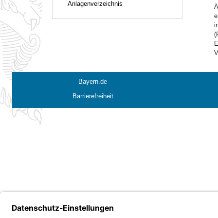
Anlagenverzeichnis
Ä
e
i
(
E
V
Bayern.de
Barrierefreiheit