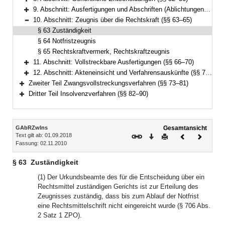
Bereich erweitern
9. Abschnitt: Ausfertigungen und Abschriften (Ablichtungen) von Entscheidungen und Vergleichen (§§ 57–62)
Bereich erweitern
10. Abschnitt: Zeugnis über die Rechtskraft (§§ 63–65)
Bereich reduzieren
§ 63 Zuständigkeit
§ 64 Notfristzeugnis
§ 65 Rechtskraftvermerk, Rechtskraftzeugnis
11. Abschnitt: Vollstreckbare Ausfertigungen (§§ 66–70)
Bereich erweitern
12. Abschnitt: Akteneinsicht und Verfahrensauskünfte (§§ 71–72)
Bereich erweitern
Zweiter Teil Zwangsvollstreckungsverfahren (§§ 73–81)
Bereich erweitern
Dritter Teil Insolvenzverfahren (§§ 82–90)
Bereich erweitern
Inhalt
GAbRZwIns
Gesamtansicht
Text gilt ab: 01.09.2018
Download
Drucken
Vorheriges
Nächste
Fassung: 02.11.2010
Dokument
Dokume
§ 63
Zuständigkeit
(1) Der Urkundsbeamte des für die Entscheidung über ein
Rechtsmittel zuständigen Gerichts ist zur Erteilung des
Zeugnisses zuständig, dass bis zum Ablauf der Notfrist
eine Rechtsmittelschrift nicht eingereicht wurde (§ 706 Abs.
2 Satz 1 ZPO).