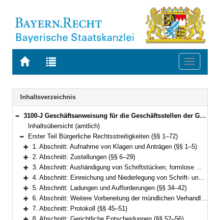
Zur
Zur
Toggle
Startseite
Trefferliste
navigati
von
der
BAYERN.RECHT
letzten
Navigation
Inhaltsverzeichnis
Suche
3100-J Geschäftsanweisung für die Geschäftsstellen der Gerichte in bürgerlichen Rechtsstreitigkeiten, Zwangsvollstreckungs- und Insolvenzverfahren (GAbRZwIns) Bekanntmachung des Bayerischen Staatsministeriums der Justiz und für Verbraucherschutz vom 2. November 2010, Az. 1463 - I - 3789/2008 (JMBl. S. 110) (§§ 1–90)
Bereich reduzieren
Inhaltsübersicht (amtlich)
Erster Teil Bürgerliche Rechtsstreitigkeiten (§§ 1–72)
Bereich reduzieren
1. Abschnitt: Aufnahme von Klagen und Anträgen (§§ 1–5)
Bereich erweitern
2. Abschnitt: Zustellungen (§§ 6–29)
Bereich erweitern
3. Abschnitt: Aushändigung von Schriftstücken, formlose Mitteilungen (§§ 30–31)
Bereich erweitern
4. Abschnitt: Einreichung und Niederlegung von Schrift- und Beweisstücken (§§ 32–33)
Bereich erweitern
5. Abschnitt: Ladungen und Aufforderungen (§§ 34–42)
Bereich erweitern
6. Abschnitt: Weitere Vorbereitung der mündlichen Verhandlung (§§ 43–44)
Bereich erweitern
7. Abschnitt: Protokoll (§§ 45–51)
Bereich erweitern
8. Abschnitt: Gerichtliche Entscheidungen (§§ 52–56)