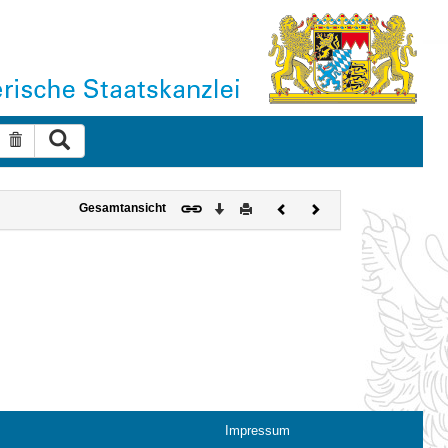
Suche ausführen
Suche zurücksetzen
Download
Drucken
Vorheriges
Nächstes
Gesamtansicht
Dokument
Dokument
Impressum