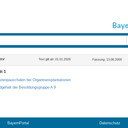
BhV
Text gilt ab: 01.01.2026
Fassung: 13.08.2009
t 1
stenpauschalen bei Organtransplantationen
dgehalt der Besoldungsgruppe A 9
BayernPortal
Datenschutz