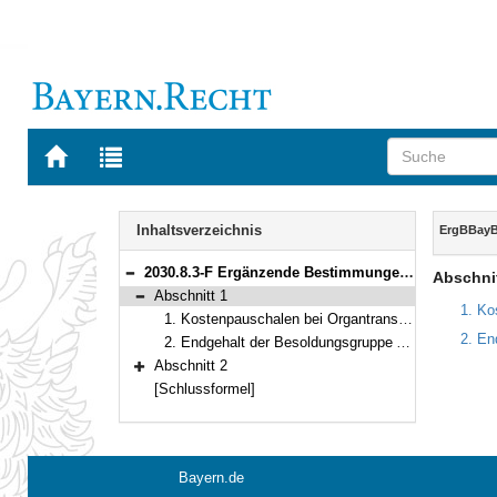
Zur
Zur
Startseite
Trefferliste
von
der
Navigation
BAYERN.RECHT
letzten
Inhalt
Inhaltsverzeichnis
ErgBBay
Suche
2030.8.3-F Ergänzende Bestimmungen zum Vollzug der Bayerischen Beihilfeverordnung (ErgBBayBhV) Bekanntmachung des Bayerischen Staatsministeriums der Finanzen vom 13. August 2009, Az. 25 - P 1820 - 0827 - 30 261/09 (FMBl. S. 358) (StAnz. Nr. 35)
Abschnit
Bereich reduzieren
Abschnitt 1
Bereich reduzieren
1. Ko
1. Kostenpauschalen bei Organtransplantationen
2. En
2. Endgehalt der Besoldungsgruppe A 9
Abschnitt 2
Bereich erweitern
[Schlussformel]
Bayern.de