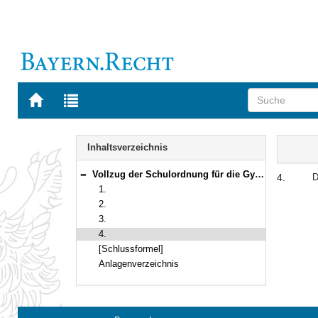
Zur
Zur
Startseite
Trefferliste
von
der
Navigation
BAYERN.RECHT
letzten
Inhalt
Inhaltsverzeichnis
Suche
Vollzug der Schulordnung für die Gymnasien in Bayern; hier: Zeugnismuster für die Abendgymnasien
4.
D
Bereich reduzieren
1.
2.
3.
4.
[Schlussformel]
Anlagenverzeichnis