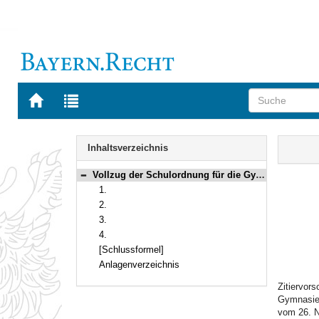
Zur
Zur
Startseite
Trefferliste
von
der
Navigation
BAYERN.RECHT
letzten
Inhalt
Inhaltsverzeichnis
Suche
Vollzug der Schulordnung für die Gymnasien in Bayern; hier: Zeugnismuster für die Abendgymnasien
Bereich reduzieren
1.
2.
3.
4.
[Schlussformel]
Anlagenverzeichnis
Zitiervor
Gymnasien
vom 26. N