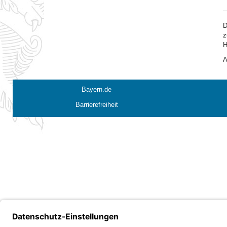
D
z
H
A
Bayern.de
Barrierefreiheit