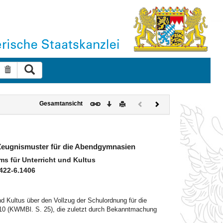
Suche ausführen
Suche zurücksetzen
Download
Drucken
Vorheriges
Nächstes
Gesamtansicht
Dokument
Dokument
(inaktiv)
 Zeugnismuster für die Abendgymnasien
s für Unterricht und Kultus
5422-6.1406
d Kultus über den Vollzug der Schulordnung für die
10 (KWMBl. S. 25), die zuletzt durch Bekanntmachung