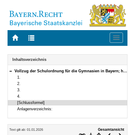
Zur
Zur
Toggle
Startseite
Trefferliste
navigati
von
der
BAYERN.RECHT
letzten
Navigation
Inhaltsverzeichnis
Suche
Vollzug der Schulordnung für die Gymnasien in Bayern; hier: Zeugnismuster für die Kollegs
Bereich reduzieren
1.
2.
3.
4.
[Schlussformel]
Anlagenverzeichnis:
Inhalt
Gesamtansicht
Text gilt ab: 01.01.2026
Download
Drucken
Vorheriges
Nächste