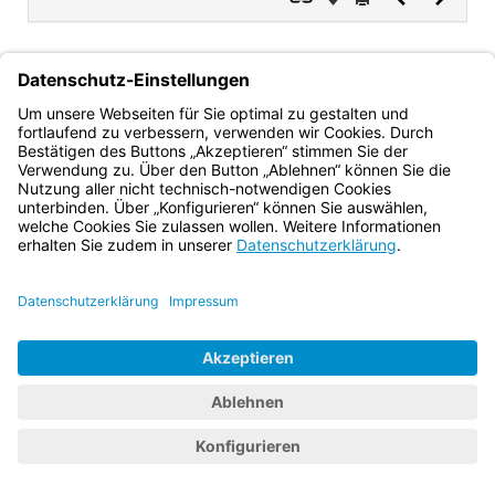
Dokument
Dokume
Erhard
Ministerialdirektor
Bayern.de
BayernPortal
Datenschutz
Impressum
Barrierefreiheit
Hilfe
Kontakt
Kontrastwechsel
Schriftgröße