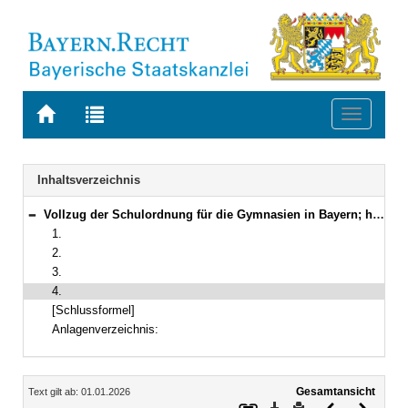
Zur
Zur
Toggle
Startseite
Trefferliste
navigati
von
der
BAYERN.RECHT
letzten
Navigation
Inhaltsverzeichnis
Suche
Vollzug der Schulordnung für die Gymnasien in Bayern; hier: Zeugnismuster für die Kollegs
Bereich reduzieren
1.
2.
3.
4.
[Schlussformel]
Anlagenverzeichnis:
Inhalt
Gesamtansicht
Text gilt ab: 01.01.2026
Download
Drucken
Vorheriges
Nächste