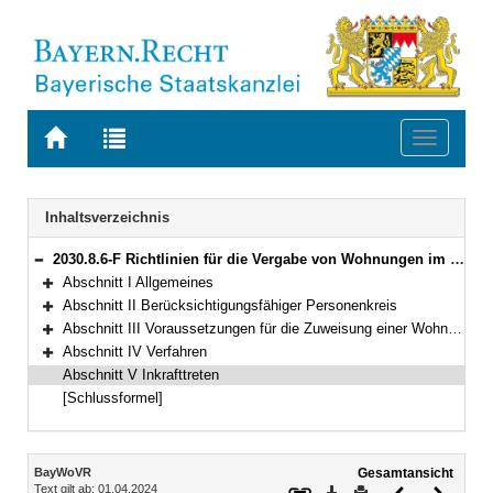
Zur
Zur
Toggle
Startseite
Trefferliste
navigati
von
der
BAYERN.RECHT
letzten
Navigation
Inhaltsverzeichnis
Suche
2030.8.6-F Richtlinien für die Vergabe von Wohnungen im Rahmen der staatlichen Wohnungsfürsorge (Bayerische Wohnungsvergaberichtlinien – BayWoVR) Bekanntmachung des Bayerischen Staatsministeriums der Finanzen vom 27. Oktober 2004, Az. 15 - VV 8036 - 1 - 26 043/04 (FMBl. 2005 S. 3)
Bereich reduzieren
Abschnitt I Allgemeines
Bereich erweitern
Abschnitt II Berücksichtigungsfähiger Personenkreis
Bereich erweitern
Abschnitt III Voraussetzungen für die Zuweisung einer Wohnung
Bereich erweitern
Abschnitt IV Verfahren
Bereich erweitern
Abschnitt V Inkrafttreten
[Schlussformel]
Inhalt
BayWoVR
Gesamtansicht
Text gilt ab: 01.04.2024
Download
Drucken
Vorheriges
Nächste