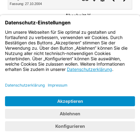
Fassung: 27.10.2004
Dokument
Dokume
Abschnitt V
Inkrafttreten
Diese Richtlinien treten am 1. März 2005 in Kraft.
Bayern.de
BayernPortal
Datenschutz
Impressum
Barrierefreiheit
Hilfe
Kontakt
Kontrastwechsel
Schriftgröße