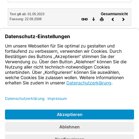
Inhalt
Gesamtansicht
Text gilt ab: 01.05.2023
Download
Drucken
Vorheriges
Nächste
Fassung: 22.09.2008
Dokument
Dokume
1.
Die Ableistung des Praktikums gemäß § 57 Abs.1 Nr. 4
LPO I richtet sich nach der Bekanntmachung über die
Organisation des Praktikums in einem Sportverein im
Rahmen der Lehramtsprüfungsordnung I.
Bayern.de
BayernPortal
Datenschutz
Impressum
Barrierefreiheit
Hilfe
Kontakt
Kontrastwechsel
Schriftgröße