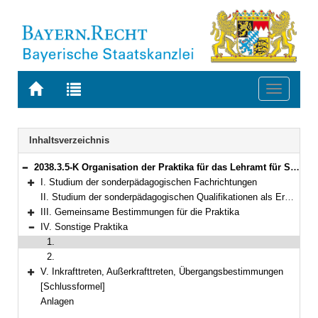
Zur
Zur
Toggle
Startseite
Trefferliste
navigati
von
der
BAYERN.RECHT
letzten
Navigation
Inhaltsverzeichnis
Suche
2038.3.5-K Organisation der Praktika für das Lehramt für Sonderpädagogik und für das Studium einer sonderpädagogischen Qualifikation im Rahmen der Lehramtsprüfungsordnung I Bekanntmachung des Bayerischen Staatsministeriums für Unterricht und Kultus vom 22. September 2008, Az. III.8-5 S 4020-PRA.81 558 (KWMBl. S. 373)
Bereich reduzieren
I. Studium der sonderpädagogischen Fachrichtungen
Bereich erweitern
II. Studium der sonderpädagogischen Qualifikationen als Erweiterung für ein Lehramt an öffentlichen Schulen
III. Gemeinsame Bestimmungen für die Praktika
Bereich erweitern
IV. Sonstige Praktika
Bereich reduzieren
1.
2.
V. Inkrafttreten, Außerkrafttreten, Übergangsbestimmungen
Bereich erweitern
[Schlussformel]
Anlagen