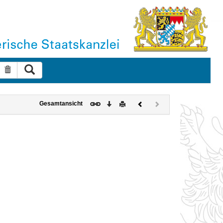
Suche ausführen
Suche zurücksetzen
Download
Drucken
Vorheriges
Nächstes
Gesamtansicht
Dokument
Dokument
(inaktiv)