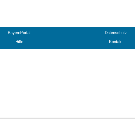
BayernPortal
Datenschutz
Hilfe
Kontakt