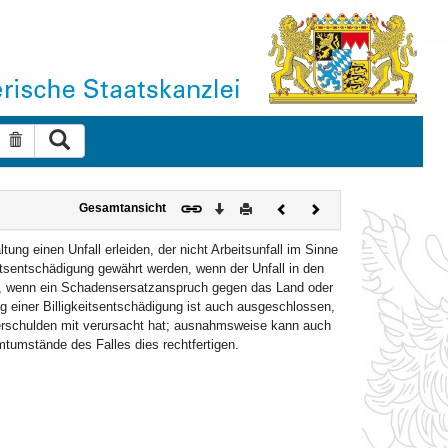
Suche ausführen
Suche zurücksetzen
Download
Drucken
Vorheriges
Nächstes
Gesamtansicht
Dokument
Dokument
ung einen Unfall erleiden, der nicht Arbeitsunfall im Sinne
tsentschädigung gewährt werden, wenn der Unfall in den
cht, wenn ein Schadensersatzanspruch gegen das Land oder
g einer Billigkeitsentschädigung ist auch ausgeschlossen,
Verschulden mit verursacht hat; ausnahmsweise kann auch
mtumstände des Falles dies rechtfertigen.