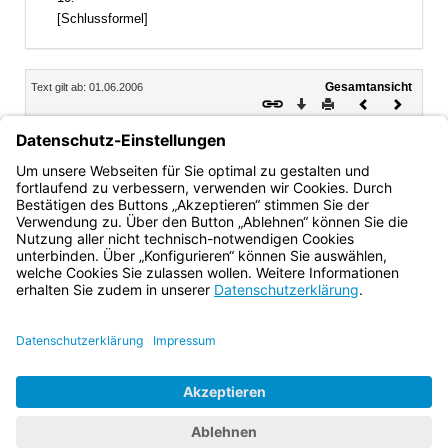
[Schlussformel]
Inhalt
Gesamtansicht
Text gilt ab: 01.06.2006
Download
Drucken
Vorheriges
Nächste
Dokument
Dokume
9.
Über Beschwerden gegen die Ablehnung von
Billigkeitsentschädigungen entscheidet das
Staatsministerium der Justiz.
Bayern.de
BayernPortal
Datenschutz
Impressum
Barrierefreiheit
Hilfe
Kontakt