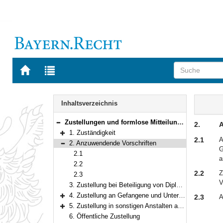
Zur
Zur
Startseite
Trefferliste
von
der
Navigation
BAYERN.RECHT
letzten
Inhalt
Inhaltsverzeichnis
Suche
Zustellungen und formlose Mitteilungen im Strafverfahren und im gerichtlichen Bußgeldverfahren sowie das Zustellungsverfahren in Justizvollzugsanstalten
2.
A
Bereich reduzieren
1. Zuständigkeit
Bereich erweitern
2.1
A
2. Anzuwendende Vorschriften
G
Bereich reduzieren
2.1
a
2.2
2.2
Z
2.3
V
3. Zustellung bei Beteiligung von Diplomaten oder anderen bevorrechtigten Personen
4. Zustellung an Gefangene und Untergebrachte in Justizvollzugsanstalten
2.3
A
Bereich erweitern
5. Zustellung in sonstigen Anstalten an Personen, die sich nicht auf freiem Fuß befinden
Bereich erweitern
6. Öffentliche Zustellung