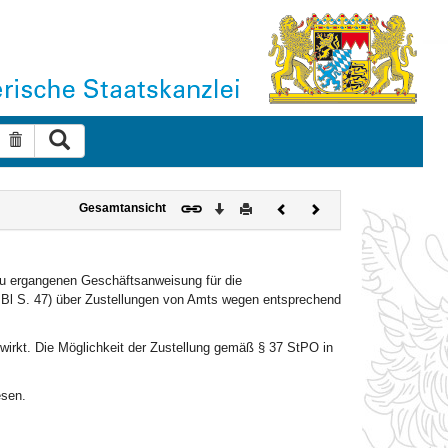
Suche ausführen
Suche zurücksetzen
Download
Drucken
Vorheriges
Nächstes
Gesamtansicht
Dokument
Dokument
azu ergangenen Geschäftsanweisung für die
MBl S. 47) über Zustellungen von Amts wegen entsprechend
irkt. Die Möglichkeit der Zustellung gemäß § 37 StPO in
esen.