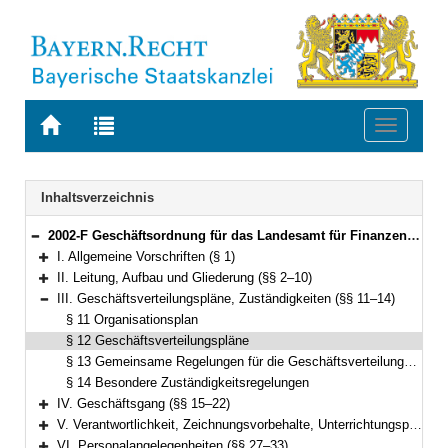
Zur
Zur
Toggle
Startseite
Trefferliste
navigati
von
der
BAYERN.RECHT
letzten
Navigation
Inhaltsverzeichnis
Suche
2002-F Geschäftsordnung für das Landesamt für Finanzen (LfFGO) Bekanntmachung des Bayerischen Staatsministeriums der Finanzen vom1. August 2005, Az. 41 - O 1800 - 009 - 31449/05 (FMBl. S. 150) (§§ 1–37)
Bereich reduzieren
I. Allgemeine Vorschriften (§ 1)
Bereich erweitern
II. Leitung, Aufbau und Gliederung (§§ 2–10)
Bereich erweitern
III. Geschäftsverteilungspläne, Zuständigkeiten (§§ 11–14)
Bereich reduzieren
§ 11 Organisationsplan
§ 12 Geschäftsverteilungspläne
§ 13 Gemeinsame Regelungen für die Geschäftsverteilungspläne
§ 14 Besondere Zuständigkeitsregelungen
IV. Geschäftsgang (§§ 15–22)
Bereich erweitern
V. Verantwortlichkeit, Zeichnungsvorbehalte, Unterrichtungspflicht (§§ 23–26)
Bereich erweitern
VI. Personalangelegenheiten (§§ 27–33)