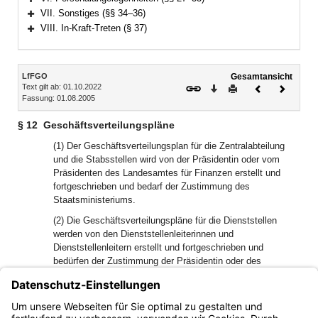
Bereich erweitern
VII. Sonstiges (§§ 34–36)
Bereich erweitern
VIII. In-Kraft-Treten (§ 37)
Bereich erweitern
Inhalt
LfFGO
Gesamtansicht
Text gilt ab: 01.10.2022
Download
Drucken
Vorheriges
Nächste
Fassung: 01.08.2005
Dokument
Dokume
§ 12
Geschäftsverteilungspläne
(1) Der Geschäftsverteilungsplan für die Zentralabteilung
und die Stabsstellen wird von der Präsidentin oder vom
Präsidenten des Landesamtes für Finanzen erstellt und
fortgeschrieben und bedarf der Zustimmung des
Staatsministeriums.
(2) Die Geschäftsverteilungspläne für die Dienststellen
werden von den Dienststellenleiterinnen und
Dienststellenleitern erstellt und fortgeschrieben und
bedürfen der Zustimmung der Präsidentin oder des
Präsidenten des Landesamtes für Finanzen.
Die Geschäftsverteilungspläne der Dienststellen sind –
soweit möglich – nach einem einheitlichen Schema zu