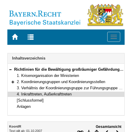
Zur
Zur
Toggle
Startseite
Trefferliste
navigati
von
der
BAYERN.RECHT
letzten
Navigation
Inhaltsverzeichnis
Suche
Richtlinien für die Bewältigung großräumiger Gefährdungslagen und anderer koordinierungsbedürftiger Ereignisse unterhalb der Katastrophenschwelle
Bereich reduzieren
1. Krisenorganisation der Ministerien
2. Koordinierungsgruppen und Koordinierungsstellen
Bereich erweitern
3. Verhältnis der Koordinierungsgruppe zur Führungsgruppe Katastrophenschutz
4. Inkrafttreten, Außerkrafttreten
[Schlussformel]
Anlagen
Inhalt
KoordR
Gesamtansicht
Text gilt ab: 01.10.2007
Download
Drucken
Vorheriges
Nächste