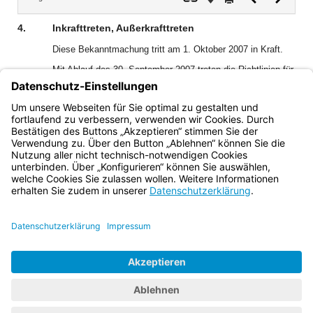
Dokument
Dokume
4.
Inkrafttreten, Außerkrafttreten
Diese Bekanntmachung tritt am 1. Oktober 2007 in Kraft.
Mit Ablauf des 30. September 2007 treten die Richtlinien für
die Bewältigung großräumiger Gefährdungslagen und
anderer koordinierungsbedürftiger Ereignisse (Gemeinsame
Bekanntmachung vom 16. Oktober 1990, AllMBl S. 774)
außer Kraft.
Bayern.de
BayernPortal
Datenschutz
Impressum
Barrierefreiheit
Hilfe
Kontakt
Kontrastwechsel
Schriftgröße