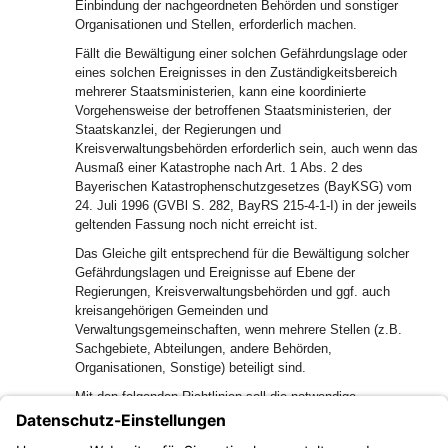
Einbindung der nachgeordneten Behörden und sonstiger
Organisationen und Stellen, erforderlich machen.
Fällt die Bewältigung einer solchen Gefährdungslage oder
eines solchen Ereignisses in den Zuständigkeitsbereich
mehrerer Staatsministerien, kann eine koordinierte
Vorgehensweise der betroffenen Staatsministerien, der
Staatskanzlei, der Regierungen und
Kreisverwaltungsbehörden erforderlich sein, auch wenn das
Ausmaß einer Katastrophe nach Art. 1 Abs. 2 des
Bayerischen Katastrophenschutzgesetzes (BayKSG) vom
24. Juli 1996 (GVBl S. 282, BayRS 215-4-1-I) in der jeweils
geltenden Fassung noch nicht erreicht ist.
Das Gleiche gilt entsprechend für die Bewältigung solcher
Gefährdungslagen und Ereignisse auf Ebene der
Regierungen, Kreisverwaltungsbehörden und ggf. auch
kreisangehörigen Gemeinden und
Verwaltungsgemeinschaften, wenn mehrere Stellen (z.B.
Sachgebiete, Abteilungen, andere Behörden,
Organisationen, Sonstige) beteiligt sind.
Mit den folgenden Richtlinien soll die notwendige
Organisationsstruktur zur Bewältigung derartiger Lagen in
allen Geschäftsbereichen sowie die Abstimmung der