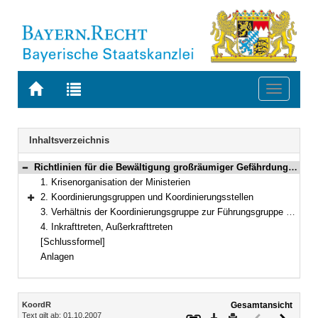
Zur
Zur
Toggle
Startseite
Trefferliste
navigati
von
der
BAYERN.RECHT
letzten
Navigation
Inhaltsverzeichnis
Suche
Richtlinien für die Bewältigung großräumiger Gefährdungslagen und anderer koordinierungsbedürftiger Ereignisse unterhalb der Katastrophenschwelle
Bereich reduzieren
1. Krisenorganisation der Ministerien
2. Koordinierungsgruppen und Koordinierungsstellen
Bereich erweitern
3. Verhältnis der Koordinierungsgruppe zur Führungsgruppe Katastrophenschutz
4. Inkrafttreten, Außerkrafttreten
[Schlussformel]
Anlagen
Inhalt
KoordR
Gesamtansicht
Text gilt ab: 01.10.2007
Download
Drucken
Vorheriges
Nächste